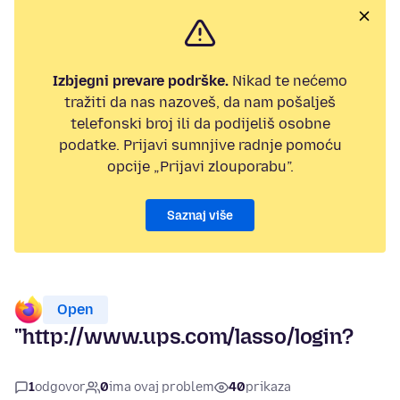
Izbjegni prevare podrške.
Nikad te nećemo
tražiti da nas nazoveš, da nam pošalješ
telefonski broj ili da podijeliš osobne
podatke. Prijavi sumnjive radnje pomoću
opcije „Prijavi zlouporabu”.
Saznaj više
Open
"http://www.ups.com/lasso/login?
1
odgovor
0
ima ovaj problem
40
prikaza