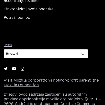
Resetiranje lozinke
Sinkroniziraj svoje podatke
Potraži pomoć
Jezik
Jezik
Visit
Mozilla Corporation's
not-for-profit parent, the
Mozilla Foundation
.
Dijelovi ovog sadržaja zaštićeni su autorskim
pravima doprinositelja mozilla.org projekta, ©1998. –
2026. Sadržaj je dostupan pod
Creative Commons