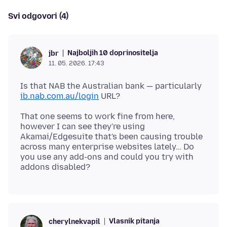
Svi odgovori (4)
Najboljih 10 doprinositelja
jbr
11. 05. 2026. 17:43
Is that NAB the Australian bank — particularly
ib.nab.com.au/login
That one seems to work fine from here,
however I can see they're using
Akamai/Edgesuite that's been causing trouble
across many enterprise websites lately… Do
you use any add-ons and could you try with
Vlasnik pitanja
cherylnekvapil