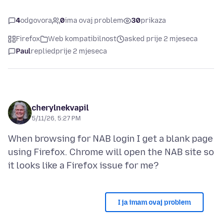
4
odgovora
0
ima ovaj problem
30
prikaza
Firefox
Web kompatibilnost
asked prije 2 mjeseca
Paul
replied
prije 2 mjeseca
cherylnekvapil
5/11/26, 5:27 PM
When browsing for NAB login I get a blank page
using Firefox. Chrome will open the NAB site so
I ja imam ovaj problem