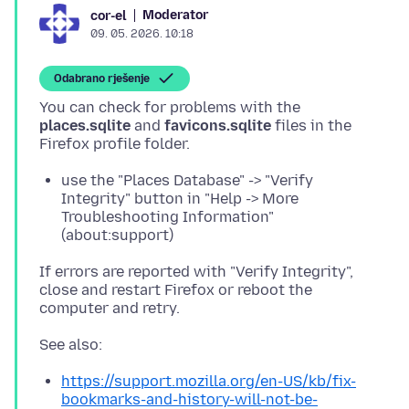
Moderator
cor-el
09. 05. 2026. 10:18
Odabrano rješenje
You can check for problems with the
places.sqlite
and
favicons.sqlite
files in the
use the "Places Database" -> "Verify
Integrity" button in "Help -> More
Troubleshooting Information"
(about:support)
If errors are reported with "Verify Integrity",
close and restart Firefox or reboot the
https://support.mozilla.org/en-US/kb/fix-
bookmarks-and-history-will-not-be-