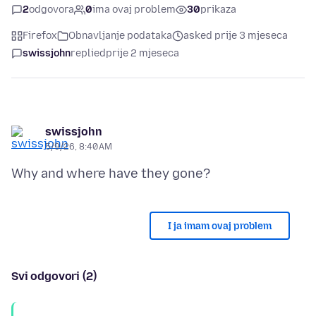
2
odgovora
0
ima ovaj problem
30
prikaza
Firefox
Obnavljanje podataka
asked prije 3 mjeseca
swissjohn
replied
prije 2 mjeseca
swissjohn
5/9/26, 8:40 AM
I ja imam ovaj problem
Svi odgovori (2)