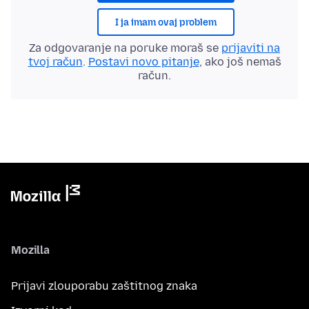
I ja imam ovaj problem
Za odgovaranje na poruke moraš se
prijaviti na
tvoj račun
.
Postavi novo pitanje
, ako još nemaš
račun.
Mozilla
Prijavi zlouporabu zaštitnog znaka