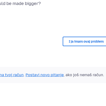
I ja imam ovaj problem
 na tvoj račun
.
Postavi novo pitanje
, ako još nemaš račun.