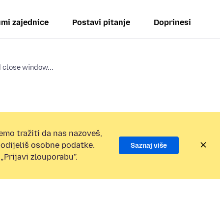
mi zajednice
Postavi pitanje
Doprinesi
 close window...
emo tražiti da nas nazoveš,
 podijeliš osobne podatke.
Saznaj više
„Prijavi zlouporabu”.