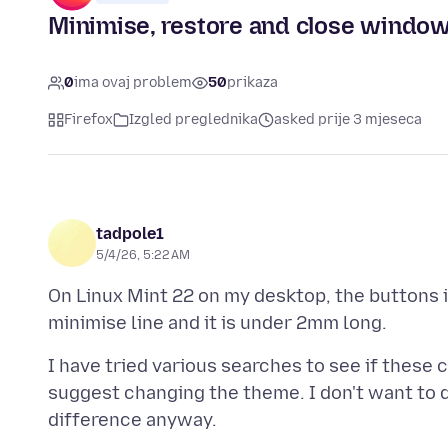
Minimise, restore and close window 
0
ima ovaj problem
50
prikaza
Firefox
Izgled preglednika
asked prije 3 mjeseca
tadpole1
5/4/26, 5:22 AM
On Linux Mint 22 on my desktop, the buttons i
I have tried various searches to see if these
suggest changing the theme. I don't want to d