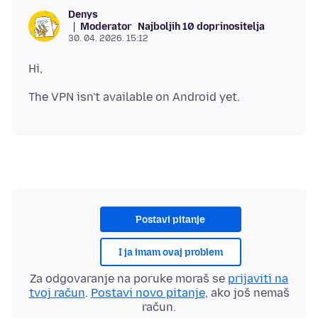
Denys
Moderator
Najboljih 10 doprinositelja
30. 04. 2026. 15:12
Postavi pitanje
I ja imam ovaj problem
Za odgovaranje na poruke moraš se
prijaviti na
tvoj račun
.
Postavi novo pitanje
, ako još nemaš
račun.