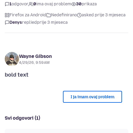
1
odgovor
0
ima ovaj problem
30
prikaza
Firefox za Android
Nedefinirano
asked prije 3 mjeseca
Denys
replied
prije 3 mjeseca
Wayne Gibson
4/29/26, 9:59 AM
bold text
I ja imam ovaj problem
Svi odgovori (1)