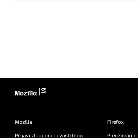
Mozilla
Firefox
Prijavi zlouporabu zaštitnog
Preuzimanje