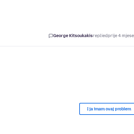
George Kitsoukakis
replied
prije 4 mjes
I ja imam ovaj problem