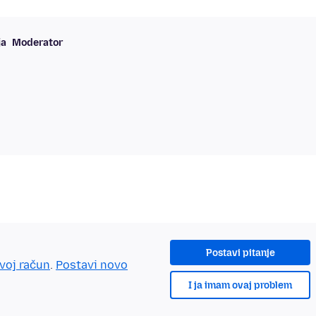
ja
Moderator
Postavi pitanje
tvoj račun
.
Postavi novo
I ja imam ovaj problem