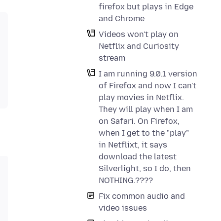
firefox but plays in Edge
and Chrome
Videos won't play on
Netflix and Curiosity
stream
I am running 9.0.1 version
of Firefox and now I can't
play movies in Netflix.
They will play when I am
on Safari. On Firefox,
when I get to the "play"
in Netflixt, it says
download the latest
Silverlight, so I do, then
NOTHING.????
Fix common audio and
video issues