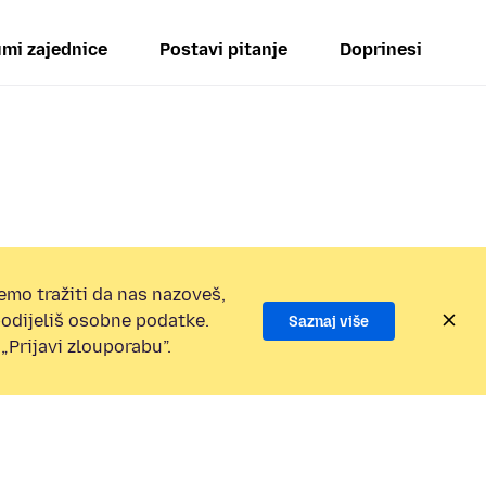
mi zajednice
Postavi pitanje
Doprinesi
emo tražiti da nas nazoveš,
 podijeliš osobne podatke.
Saznaj više
„Prijavi zlouporabu”.