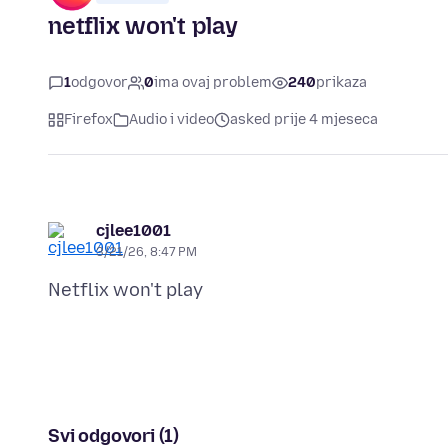
netflix won't play
1
odgovor
0
ima ovaj problem
240
prikaza
Firefox
Audio i video
asked prije 4 mjeseca
cjlee1001
3/21/26, 8:47 PM
Svi odgovori (1)