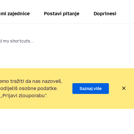
mi zajednice
Postavi pitanje
Doprinesi
d my shortcuts...
emo tražiti da nas nazoveš,
 podijeliš osobne podatke.
Saznaj više
„Prijavi zlouporabu”.