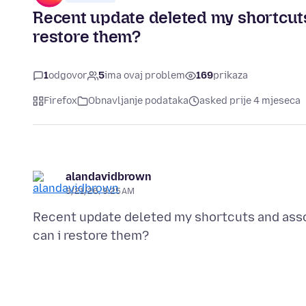
Recent update deleted my shortcut
restore them?
1
odgovor
5
ima ovaj problem
169
prikaza
Firefox
Obnavljanje podataka
asked prije 4 mjeseca
alandavidbrown
3/21/26, 9:25 AM
Recent update deleted my shortcuts and ass