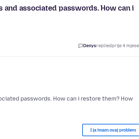
s and associated passwords. How can i
Denys
replied
prije 4 mjes
ociated passwords. How can i restore them? How
I ja imam ovaj problem