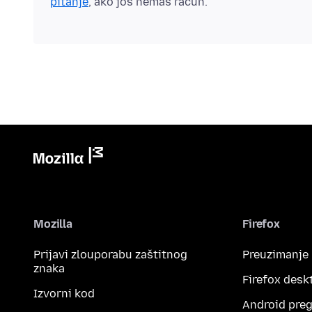
pitanje
, ako još nemaš račun.
Mozilla
Firefox
Prijavi zlouporabu zaštitnog
Preuzimanje
znaka
Firefox desk
Izvorni kod
Android preg