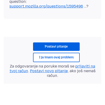
question:
support.mozilla.org/questions/1595496
Postavi pitanje
I ja imam ovaj problem
Za odgovaranje na poruke moraš se
prijaviti na
tvoj račun
.
Postavi novo pitanje
, ako još nemaš
račun.