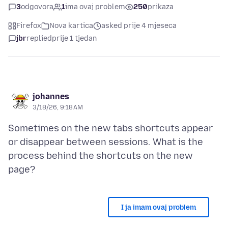
3
odgovora
1
ima ovaj problem
250
prikaza
Firefox
Nova kartica
asked prije 4 mjeseca
jbr
replied
prije 1 tjedan
johannes
3/18/26, 9:18 AM
Sometimes on the new tabs shortcuts appear
or disappear between sessions. What is the
process behind the shortcuts on the new
I ja imam ovaj problem