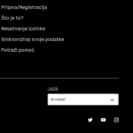
Prijava/Registracija
Što je to?
Resetiranje lozinke
Sinkroniziraj svoje podatke
Potraži pomoć
Jezik
Jezik