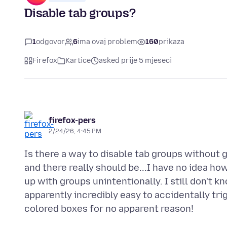
Disable tab groups?
1
odgovor
6
ima ovaj problem
160
prikaza
Firefox
Kartice
asked prije 5 mjeseci
firefox-pers
2/24/26, 4:45 PM
Is there a way to disable tab groups without g
and there really should be...I have no idea how
up with groups unintentionally. I still don't k
apparently incredibly easy to accidentally tri