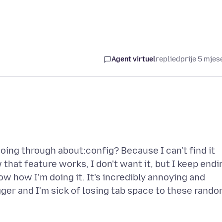
Agent virtuel
replied
prije 5 mjes
oing through about:config? Because I can't find it
 that feature works, I don't want it, but I keep endi
now how I'm doing it. It's incredibly annoying and
gger and I'm sick of losing tab space to these rand