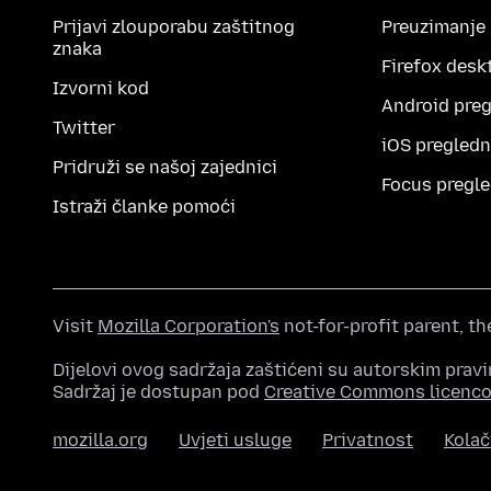
Prijavi zlouporabu zaštitnog
Preuzimanje
znaka
Firefox desk
Izvorni kod
Android preg
Twitter
iOS pregledn
Pridruži se našoj zajednici
Focus pregle
Istraži članke pomoći
Visit
Mozilla Corporation's
not-for-profit parent, t
Dijelovi ovog sadržaja zaštićeni su autorskim pravi
Sadržaj je dostupan pod
Creative Commons licenc
mozilla.org
Uvjeti usluge
Privatnost
Kolač