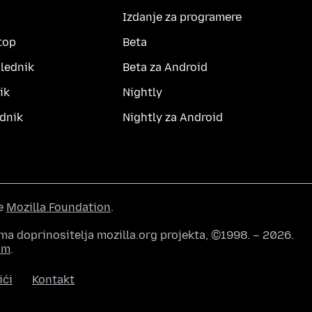
Izdanje za programere
top
Beta
lednik
Beta za Android
ik
Nightly
dnik
Nightly za Android
he
Mozilla Foundation
.
ma doprinositelja mozilla.org projekta, ©1998. – 2026.
om
.
ići
Kontakt