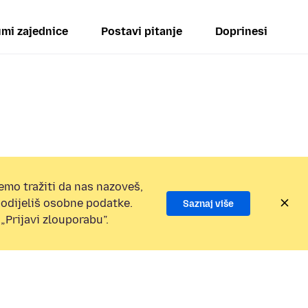
mi zajednice
Postavi pitanje
Doprinesi
emo tražiti da nas nazoveš,
 podijeliš osobne podatke.
Saznaj više
„Prijavi zlouporabu”.