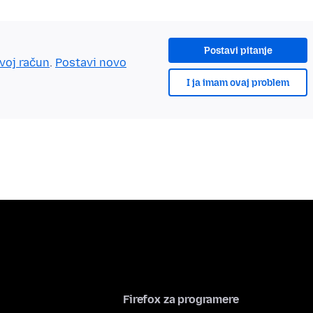
Postavi pitanje
tvoj račun
.
Postavi novo
I ja imam ovaj problem
Firefox za programere