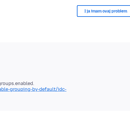
I ja imam ovaj problem
able-grouping-by-default/idc-