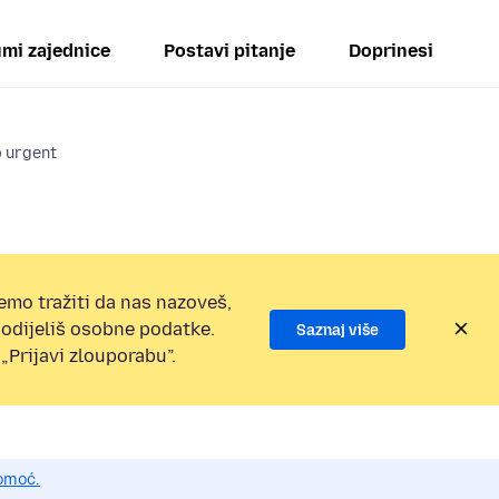
mi zajednice
Postavi pitanje
Doprinesi
p urgent
emo tražiti da nas nazoveš,
 podijeliš osobne podatke.
Saznaj više
„Prijavi zlouporabu”.
pomoć.