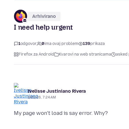
Arhivirano
I need help urgent
1
odgovor
0
ima ovaj problem
139
prikaza
Firefox za Android
Kvarovi na web stranicama
asked 
Ivelisse Justiniano Rivera
1/21/26, 7:24 AM