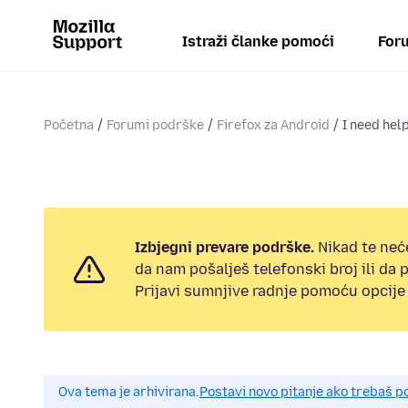
Istraži članke pomoći
Foru
Početna
Forumi podrške
Firefox za Android
I need hel
Izbjegni prevare podrške.
Nikad te neć
da nam pošalješ telefonski broj ili da
Prijavi sumnjive radnje pomoću opcije 
Ova tema je arhivirana.
Postavi novo pitanje ako trebaš 