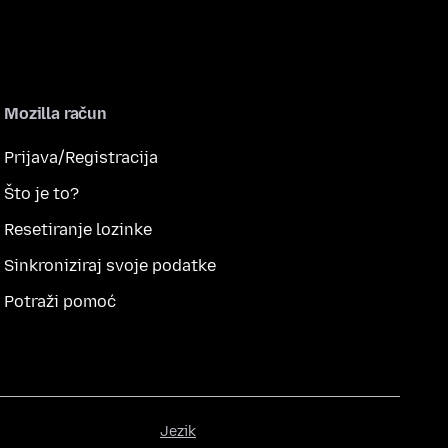
Mozilla račun
Prijava/Registracija
Što je to?
Resetiranje lozinke
Sinkroniziraj svoje podatke
Potraži pomoć
Jezik
Jezik