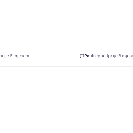
prije 6 mjeseci
Paul
replied
prije 6 mjes