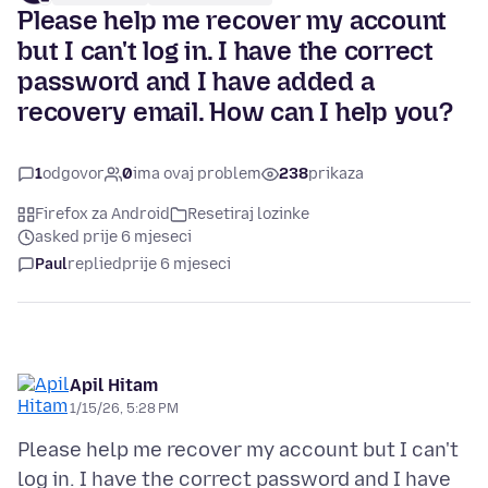
Please help me recover my account
but I can't log in. I have the correct
password and I have added a
recovery email. How can I help you?
1
odgovor
0
ima ovaj problem
238
prikaza
Firefox za Android
Resetiraj lozinke
asked prije 6 mjeseci
Paul
replied
prije 6 mjeseci
Apil Hitam
1/15/26, 5:28 PM
Please help me recover my account but I can't
log in. I have the correct password and I have