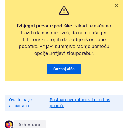
Izbjegni prevare podrške.
Nikad te nećemo
tražiti da nas nazoveš, da nam pošalješ
telefonski broj ili da podijeliš osobne
podatke. Prijavi sumnjive radnje pomoću
opcije „Prijavi zlouporabu”.
Saznaj više
Ova tema je
Postavi novo pitanje ako trebaš
arhivirana.
pomoć.
Arhivirano