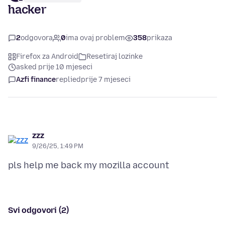
hacker
2
odgovora
0
ima ovaj problem
358
prikaza
Firefox za Android
Resetiraj lozinke
asked prije 10 mjeseci
Azfi finance
replied
prije 7 mjeseci
zzz
9/26/25, 1:49 PM
Svi odgovori (2)