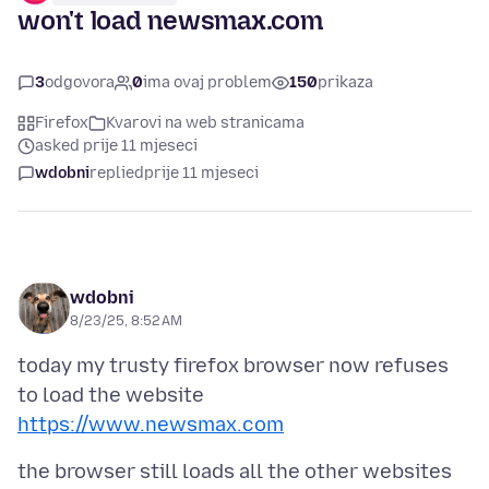
won't load newsmax.com
3
odgovora
0
ima ovaj problem
150
prikaza
Firefox
Kvarovi na web stranicama
asked prije 11 mjeseci
wdobni
replied
prije 11 mjeseci
wdobni
8/23/25, 8:52 AM
today my trusty firefox browser now refuses
to load the website
https://www.newsmax.com
the browser still loads all the other websites