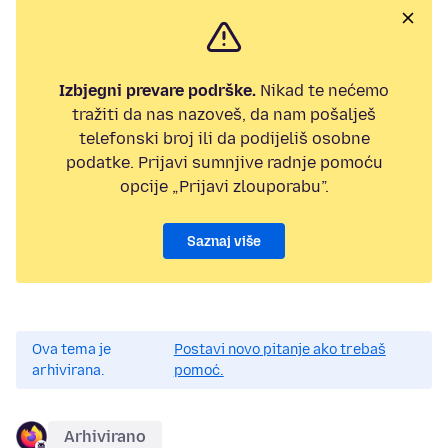
Izbjegni prevare podrške.
Nikad te nećemo
tražiti da nas nazoveš, da nam pošalješ
telefonski broj ili da podijeliš osobne
podatke. Prijavi sumnjive radnje pomoću
opcije „Prijavi zlouporabu”.
Saznaj više
Ova tema je
Postavi novo pitanje ako trebaš
arhivirana.
pomoć.
Arhivirano