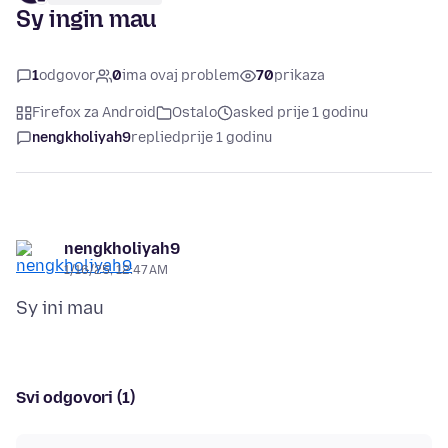
Sy ingin mau
1
odgovor
0
ima ovaj problem
70
prikaza
Firefox za Android
Ostalo
asked prije 1 godinu
nengkholiyah9
replied
prije 1 godinu
nengkholiyah9
1/16/25, 12:47 AM
Svi odgovori (1)