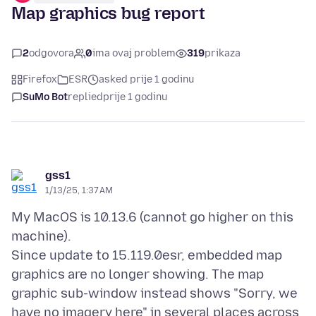
Map graphics bug report
2
odgovora
0
ima ovaj problem
319
prikaza
Firefox
ESR
asked prije 1 godinu
SuMo Bot
replied
prije 1 godinu
gss1
1/13/25, 1:37 AM
My MacOS is 10.13.6 (cannot go higher on this
machine).
Since update to 15.119.0esr, embedded map
graphics are no longer showing. The map
graphic sub-window instead shows "Sorry, we
have no imagery here" in several places across