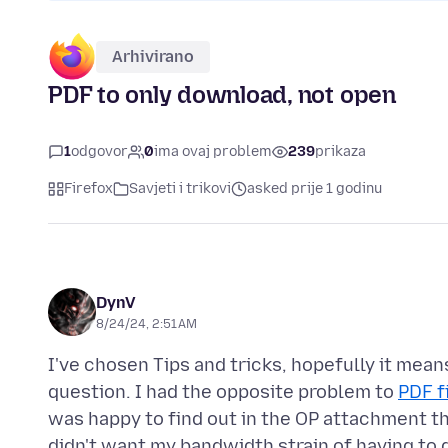
Arhivirano
PDF to only download, not open
1
odgovor
0
ima ovaj problem
239
prikaza
Firefox
Savjeti i trikovi
asked prije 1 godinu
DynV
8/24/24, 2:51 AM
I've chosen Tips and tricks, hopefully it means
question. I had the opposite problem to
PDF f
was happy to find out in the OP attachment th
didn't want my bandwidth strain of having to