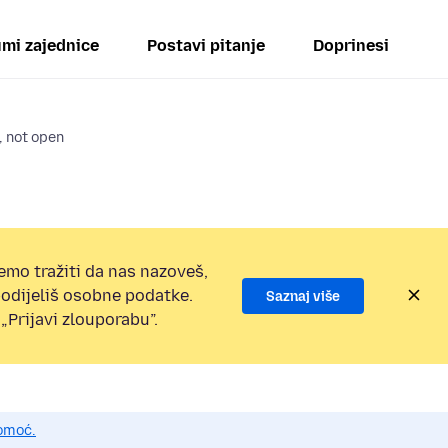
mi zajednice
Postavi pitanje
Doprinesi
, not open
emo tražiti da nas nazoveš,
 podijeliš osobne podatke.
Saznaj više
„Prijavi zlouporabu”.
pomoć.