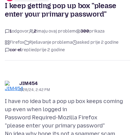
I keep getting pop up box "please
enter your primary password"
1
odgovor
2
imaju ovaj problem
300
prikaza
Firefox
Rješavanje problema
asked prije 2 godine
cor-el
replied
prije 2 godine
JIM454
7/28/24, 2:42 PM
I have no idea but a pop up box keeps coming
up even when logged in
Password Required-Mozilla Firefox
"please enter your primary password"