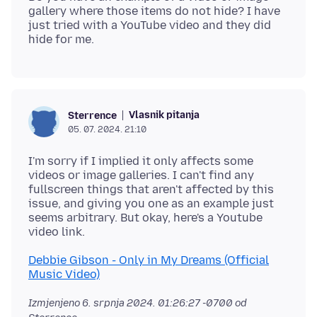
gallery where those items do not hide? I have
just tried with a YouTube video and they did
Vlasnik pitanja
Sterrence
05. 07. 2024. 21:10
I'm sorry if I implied it only affects some
videos or image galleries. I can't find any
fullscreen things that aren't affected by this
issue, and giving you one as an example just
seems arbitrary. But okay, here's a Youtube
Debbie Gibson - Only in My Dreams (Official
Music Video)
Izmjenjeno
6. srpnja 2024. 01:26:27 -0700
od