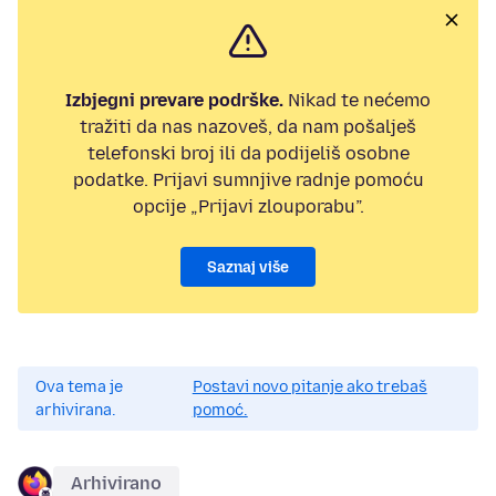
Izbjegni prevare podrške.
Nikad te nećemo
tražiti da nas nazoveš, da nam pošalješ
telefonski broj ili da podijeliš osobne
podatke. Prijavi sumnjive radnje pomoću
opcije „Prijavi zlouporabu”.
Saznaj više
Ova tema je
Postavi novo pitanje ako trebaš
arhivirana.
pomoć.
Arhivirano