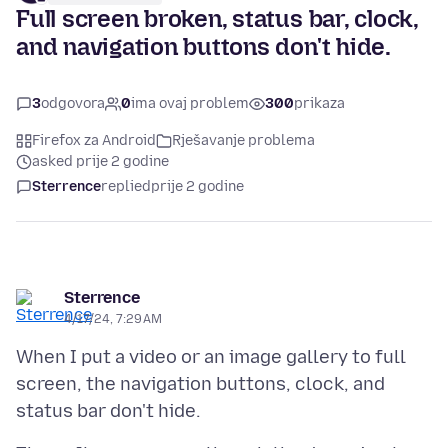
Full screen broken, status bar, clock,
and navigation buttons don't hide.
3
odgovora
0
ima ovaj problem
300
prikaza
Firefox za Android
Rješavanje problema
asked prije 2 godine
Sterrence
replied
prije 2 godine
Sterrence
4/17/24, 7:29 AM
When I put a video or an image gallery to full
screen, the navigation buttons, clock, and