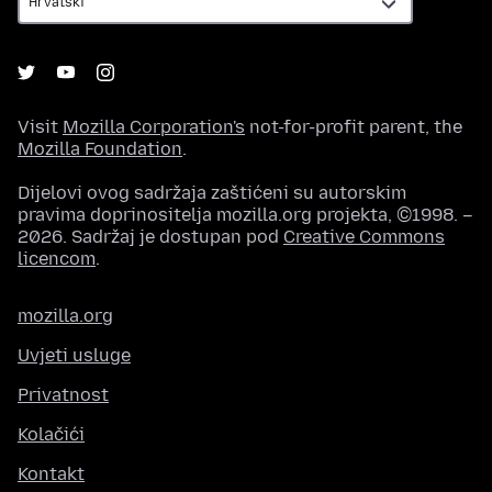
Visit
Mozilla Corporation's
not-for-profit parent, the
Mozilla Foundation
.
Dijelovi ovog sadržaja zaštićeni su autorskim
pravima doprinositelja mozilla.org projekta, ©1998. –
2026. Sadržaj je dostupan pod
Creative Commons
licencom
.
mozilla.org
Uvjeti usluge
Privatnost
Kolačići
Kontakt