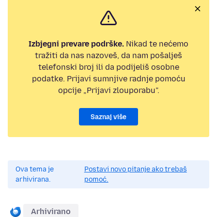
Izbjegni prevare podrške.
Nikad te nećemo
tražiti da nas nazoveš, da nam pošalješ
telefonski broj ili da podijeliš osobne
podatke. Prijavi sumnjive radnje pomoću
opcije „Prijavi zlouporabu”.
Saznaj više
Ova tema je
Postavi novo pitanje ako trebaš
arhivirana.
pomoć.
Arhivirano