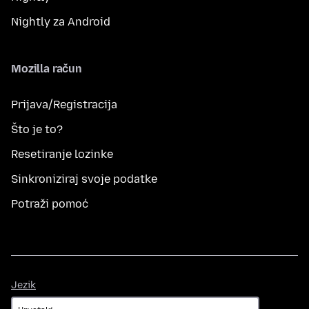
Nightly za Android
Mozilla račun
Prijava/Registracija
Što je to?
Resetiranje lozinke
Sinkroniziraj svoje podatke
Potraži pomoć
Jezik
Jezik