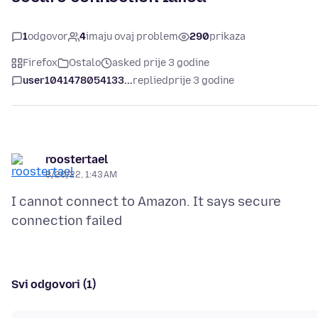
1
odgovor
4
imaju ovaj problem
290
prikaza
Firefox
Ostalo
asked prije 3 godine
user1041478054133...
replied
prije 3 godine
roostertael
8/20/22, 1:43 AM
I cannot connect to Amazon. It says secure
Svi odgovori (1)