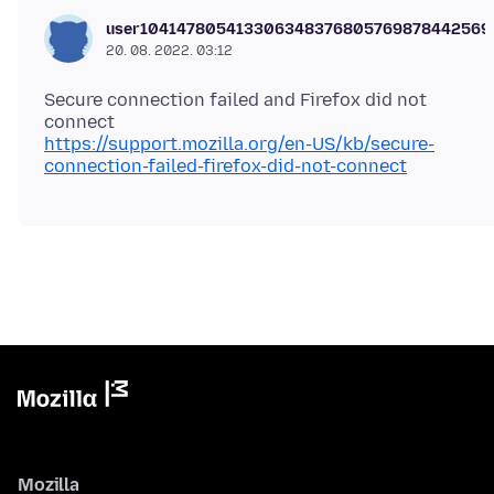
user104147805413306348376805769878442569
20. 08. 2022. 03:12
Secure connection failed and Firefox did not
https://support.mozilla.org/en-US/kb/secure-
connection-failed-firefox-did-not-connect
Mozilla