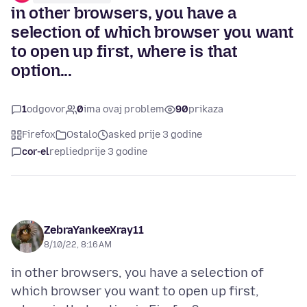
in other browsers, you have a
selection of which browser you want
to open up first, where is that
option...
1
odgovor
0
ima ovaj problem
90
prikaza
Firefox
Ostalo
asked prije 3 godine
cor-el
replied
prije 3 godine
ZebraYankeeXray11
8/10/22, 8:16 AM
in other browsers, you have a selection of
which browser you want to open up first,