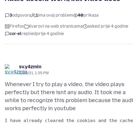
3
odgovora
1
ima ovaj problem
40
prikaza
Firefox
Kvarovi na web stranicama
asked prije 4 godine
cor-el
replied
prije 4 godine
sv.y4zmin
9/29/21, 1:35 PM
Whenever I try to play a video, the video plays
perfectly but there isnt any audio. It took me a
while to recognize this problem because the aud