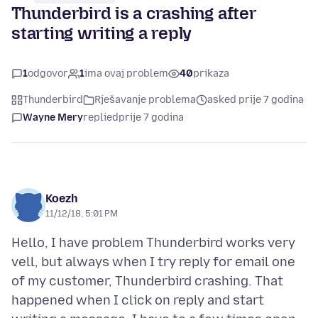
Thunderbird is a crashing after
starting writing a reply
1
odgovor
1
ima ovaj problem
40
prikaza
Thunderbird
Rješavanje problema
asked prije 7 godina
Wayne Mery
replied
prije 7 godina
Koezh
11/12/18, 5:01 PM
Hello, I have problem Thunderbird works very
vell, but always when I try reply for email one
of my customer, Thunderbird crashing. That
happened when I click on reply and start