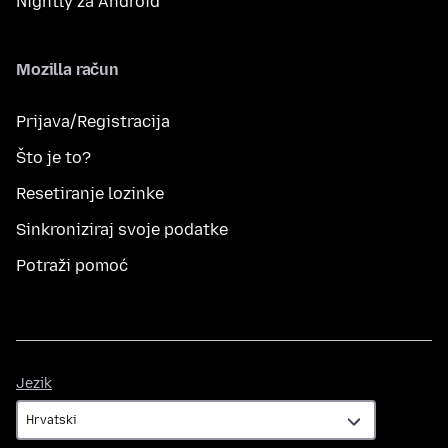
Nightly za Android
Mozilla račun
Prijava/Registracija
Što je to?
Resetiranje lozinke
Sinkroniziraj svoje podatke
Potraži pomoć
Jezik
Jezik