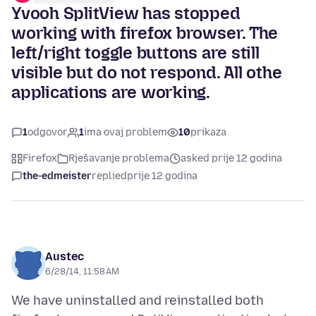
Yvooh SplitView has stopped
working with firefox browser. The
left/right toggle buttons are still
visible but do not respond. All othe
applications are working.
1
odgovor
1
ima ovaj problem
10
prikaza
Firefox
Rješavanje problema
asked prije 12 godina
the-edmeister
replied
prije 12 godina
Austec
6/28/14, 11:58 AM
We have uninstalled and reinstalled both