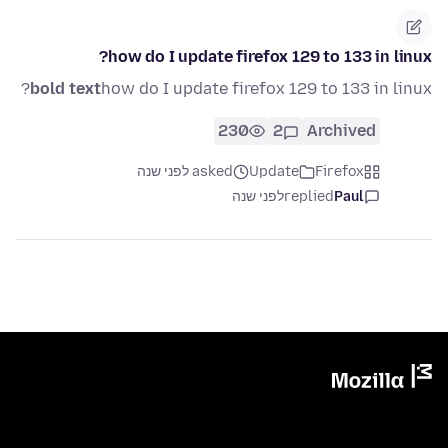
how do I update firefox 129 to 133 in linux?
bold text
how do I update firefox 129 to 133 in linux?
230
2
Archived
Firefox
Update
asked לפני שנה
Paul
replied
לפני שנה