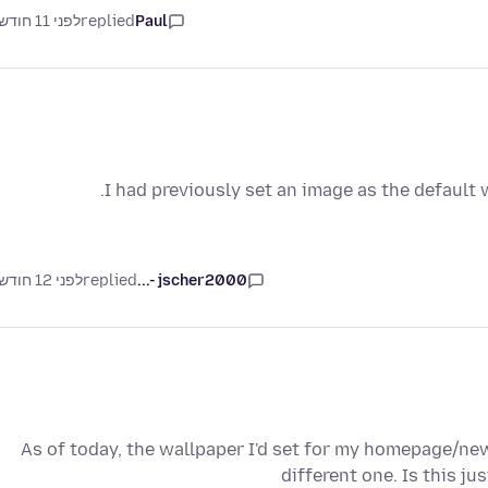
Paul
replied
לפני 11 חודשים
I had previously set an image as the default
jscher2000 -...
replied
לפני 12 חודשים
As of today, the wallpaper I'd set for my homepage/ne
different one. Is this j