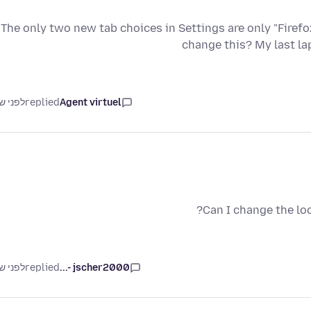
The only two new tab choices in Settings are only "Firefox
change this? My last l
Agent virtuel
replied
לפני ש
Can I change the lo
jscher2000 -...
replied
לפני ש