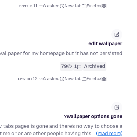
Firefox
New tab
asked לפני 11 חודשים
edit wallpaper
 wallpaper for my homepage but it has not persisted.
79
1
Archived
Firefox
New tab
asked לפני 12 חודשים
wallpaper options gone?
w tabs pages is gone and there's no way to choose a
ust me or or are other people having this…
(read more)