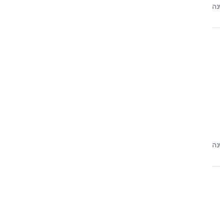
נה
נה