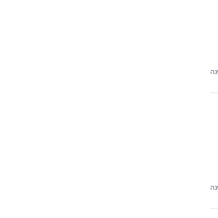
נה
נה