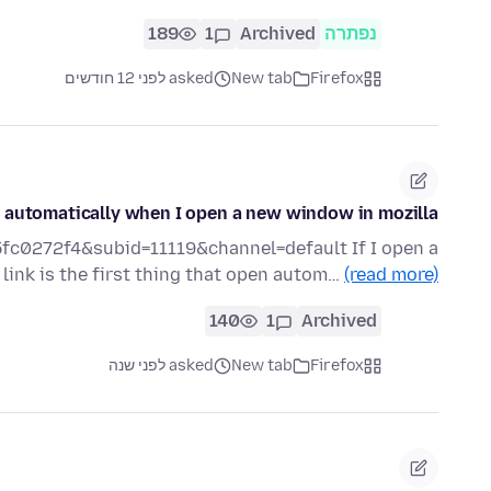
נפתרה
Archived
1
189
Firefox
New tab
asked לפני 12 חודשים
 automatically when I open a new window in mozilla.
fc0272f4&subid=11119&channel=default If I open a
link is the first thing that open autom…
(read more)
140
1
Archived
Firefox
New tab
asked לפני שנה