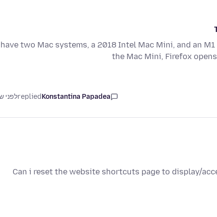
 have two Mac systems, a 2018 Intel Mac Mini, and an M
the Mac Mini, Firefox open
Konstantina Papadea
replied
לפני ש
Can i reset the website shortcuts page to display/ac