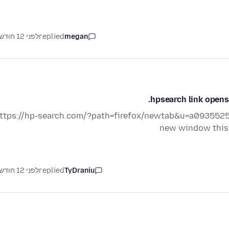
megan
replied
לפני 12 חודשים
hpsearch link opens
ttps://hp-search.com/?path=firefox/newtab&u=a0935525
new window this 
TyDraniu
replied
לפני 12 חודשים