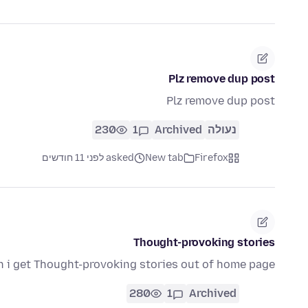
Plz remove dup post
Plz remove dup post
נעולה
Archived
1
230
Firefox
New tab
asked לפני 11 חודשים
Thought-provoking stories
 i get Thought-provoking stories out of home page????
280
1
Archived