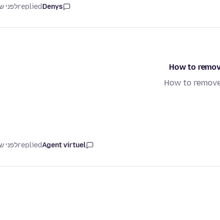
Denys
replied
לפני ש
How to remov
How to remove
Agent virtuel
replied
לפני ש