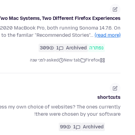
Two Mac Systems, Two Different Firefox Experiences
1 2020 MacBook Pro, both running Sonoma 14.7.6. On
s to the familar "Recommended Stories"…
(read more)
נפתרה
Archived
1
309
Firefox
New tab
asked לפני שנה
shortcuts
cess my own choice of websites? The ones currently
there were chosen by your software!
99
1
Archived