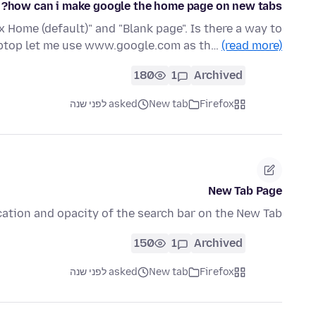
how can i make google the home page on new tabs?
 Home (default)" and "Blank page". Is there a way to
aptop let me use www.google.com as th…
(read more)
180
1
Archived
Firefox
New tab
asked לפני שנה
New Tab Page
cation and opacity of the search bar on the New Tab?
150
1
Archived
Firefox
New tab
asked לפני שנה