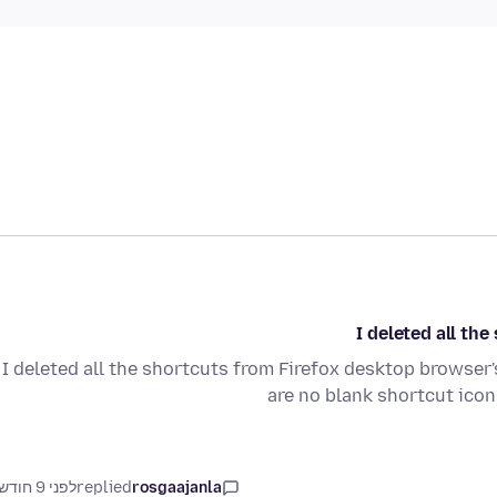
I deleted all t
I deleted all the shortcuts from Firefox desktop browse
are no blank shortcut ico
rosgaajanla
replied
לפני 9 חודשים