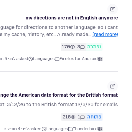
my directions are not in English anymore
nguage for directions to another language, so I cant
e my cache, history, etc.. Already made…
(read more)
נפתרה
3
170
Firefox for Android
Languages
asked לפני 5 חודשים
nge the American date format for the British format?
t, 3/12/26 to the British format 12/3/26 for emails
פתוחה
1
218
Thunderbird
Languages
asked לפני 4 חודשים