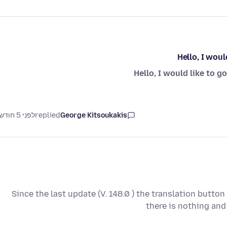
Hello, I woul
Hello, I would like to g
George Kitsoukakis
replied
לפני 5 חודשים
Since the last update (V. 148.0 ) the translation butto
there is nothing and