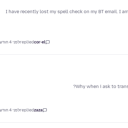
I have recently lost my spell check on my BT email. I a
cor-el
replied
לפני 4 חודשים
Why when i ask to trans
zaza
replied
לפני 4 חודשים