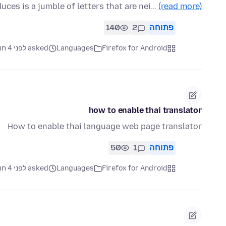
duces is a jumble of letters that are nei…
(read more)
פתוחה
2
140
Firefox for Android
Languages
asked לפני 4 חודשים
how to enable thai translator
How to enable thai language web page translator
פתוחה
1
50
Firefox for Android
Languages
asked לפני 4 חודשים