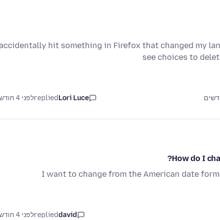
 accidentally hit something in Firefox that changed my la
see choices to delet
Lori Luce
replied
לפני 4 חודשים
How do I cha
I want to change from the American date forma
david
replied
לפני 4 חודשים