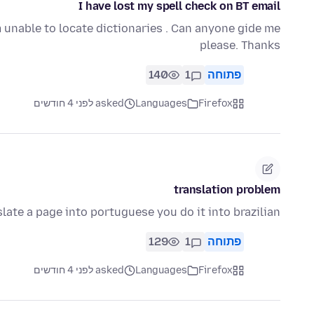
I have lost my spell check on BT email
m unable to locate dictionaries . Can anyone gide me
please. Thanks
פתוחה
1
140
Firefox
Languages
asked לפני 4 חודשים
translation problem
late a page into portuguese you do it into brazilian?
פתוחה
1
129
Firefox
Languages
asked לפני 4 חודשים