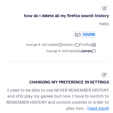
how do i delete all my firefox search history
hello
פתוחה
1
Firefox
History
asked לפני 4 שבועות
James
replied
לפני 4 שבועות
CHANGING MY PREFERENCE IN SETTINGS
I used to be able to use NEVER REMEMBER HISTORY
and still play my games but now I have to switch to
REMEMBER HISTORY and unclick cookies in order to
play two…
(read more)