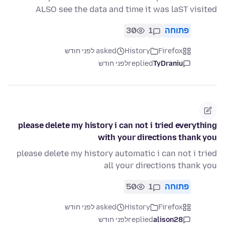
ALSO see the data and time it was laST visited
פתוחה
1
30
Firefox
History
asked לפני חודש
TyDraniu
replied
לפני חודש
please delete my history i can not i tried everything
with your directions thank you
please delete my history automatic i can not i tried
all your directions thank you
פתוחה
1
50
Firefox
History
asked לפני חודש
alison28
replied
לפני חודש