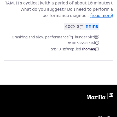
RAM. It's cyclical (with a period of about 10 minutes).
What do you suggest? Do I need to perform a
performance diagnos…
(read more)
פתוחה
3
40
Crashing and slow performance
Thunderbird
asked לפני חודש
Thomas
replied
לפני 3 ימים