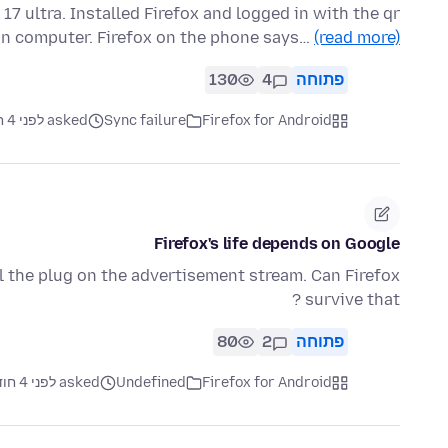
7 ultra. Installed Firefox and logged in with the qr
n computer. Firefox on the phone says…
(read more)
פתוחה
4
130
Firefox for Android
Sync failure
asked לפני 4 חודשים
Firefox's life depends on Google
l the plug on the advertisement stream. Can Firefox
survive that ?
פתוחה
2
80
Firefox for Android
Undefined
asked לפני 4 חודשים