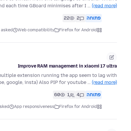
d each time GBoard minimises after I …
(read more)
פתוחה
2
22
Firefox for Android
Web compatibility
asked לפני 3 חודשים
Improve RAM management in xiaomi 17 ultra
multiple extension running the app seem to lag with
be, google, insta) Also PIP for youtube …
(read more)
פתוחה
4
1
60
Firefox for Android
App responsiveness
asked לפני 3 חו