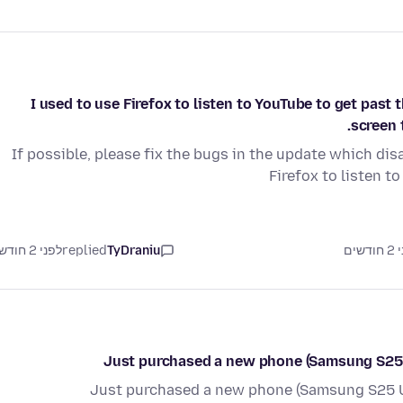
I used to use Firefox to listen to YouTube to get pas
screen 
If possible, please fix the bugs in the update which disa
Firefox to listen t
TyDraniu
replied
לפני 2 חודשים
Just purchased a new phone (Samsung S25 Ul
Just purchased a new phone (Samsung S25 Ult