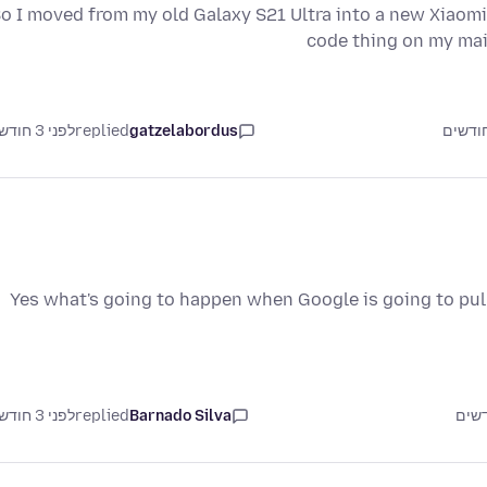
o I moved from my old Galaxy S21 Ultra into a new Xiaomi 1
code thing on my mai
gatzelabordus
replied
לפני 3 חודשים
Yes what's going to happen when Google is going to pul
Barnado Silva
replied
לפני 3 חודשים