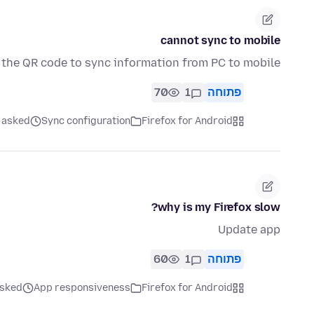
cannot sync to mobile
n the QR code to sync information from PC to mobile.
פתוחה
1
70
Firefox for Android
Sync configuration
asked לפני 3 חודשים
why is my Firefox slow?
Update app
פתוחה
1
60
Firefox for Android
App responsiveness
asked לפני 3 חו