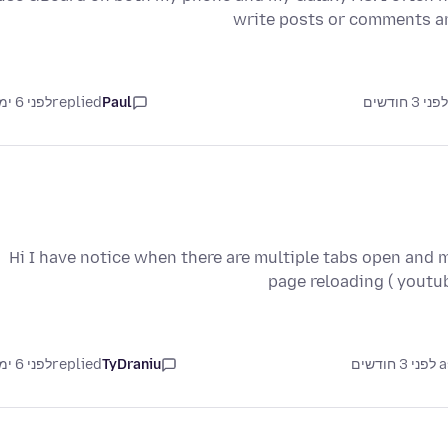
write posts or comments an
Paul
replied
לפני 6 ימים
Hi I have notice when there are multiple tabs open and 
page reloading ( youtu
דשים
TyDraniu
replied
לפני 6 ימים