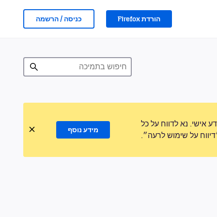
הורדת Firefox
כניסה / הרשמה
אישי. נא לדווח על כל
מידע נוסף
ווח על שימוש לרעה״.