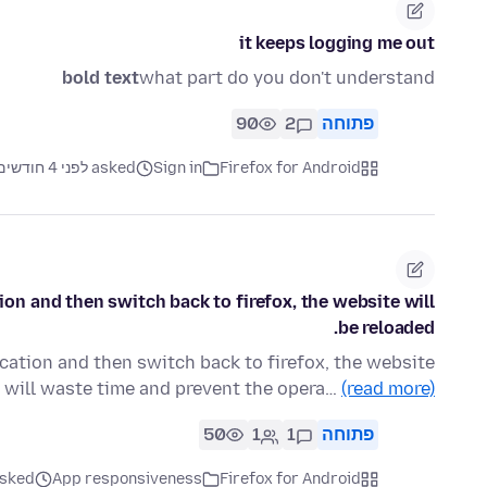
it keeps logging me out
bold text
what part do you don't understand
פתוחה
2
90
Firefox for Android
Sign in
asked לפני 4 חודשים
on and then switch back to firefox, the website will
be reloaded.
cation and then switch back to firefox, the website
g will waste time and prevent the opera…
(read more)
פתוחה
1
1
50
Firefox for Android
App responsiveness
asked לפני 2 חו