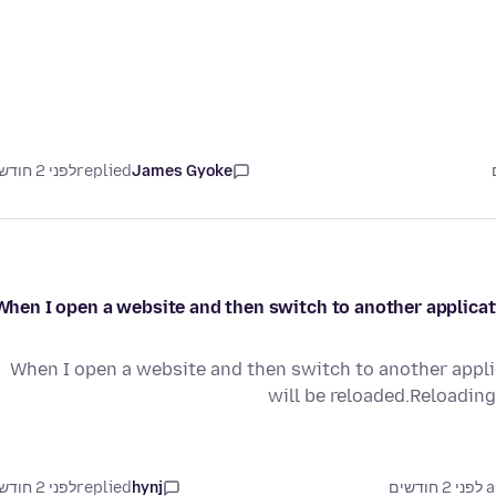
James Gyoke
replied
לפני 2 חודשים
When I open a website and then switch to another applicati
When I open a website and then switch to another appli
will be reloaded.Reloadin
דשים
hynj
replied
לפני 2 חודשים