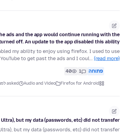
t the ads and the app would continue running with the
turned off. An update to the app disabled this ability.
bled my ability to enjoy using firefox. I used to use
o YouTube to get past the ads and I coul…
(read more)
פתוחה
1
40
Firefox for Android
Audio and Video
asked לפני 2 חודשים
tra), but my data (passwords, etc) did not transfer
ra), but my data (passwords, etc) did not transfer