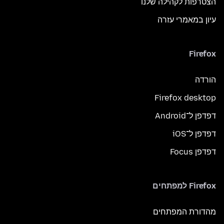
הצטרפות לקהילה שלנו
עיון במאמרי עזרה
Firefox
הורדה
Firefox desktop
דפדפן ל־Android
דפדפן ל־iOS
דפדפן Focus
Firefox למפתחים
מהדורת המפתחים