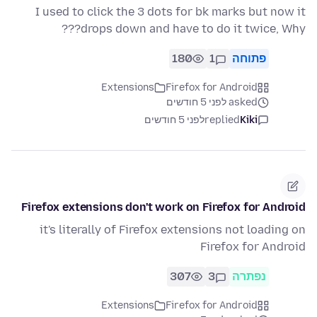
I used to click the 3 dots for bk marks but now it
drops down and have to do it twice, Why???
פתוחה
1
180
Extensions
Firefox for Android
asked לפני 5 חודשים
Kiki
replied
לפני 5 חודשים
Firefox extensions don't work on Firefox for Android
it's literally of Firefox extensions not loading on
Firefox for Android
נפתרה
3
307
Extensions
Firefox for Android