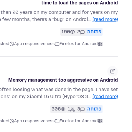
time to load the pages on Android
re than 20 years on my computer and for years on my
 few months, there's a "bug" on Androi…
(read more)
פתוחה
2
190
Firefox for Android
App responsiveness
asked לפני 5 חו
Memory management too aggressive on Android
 often loosing what was done in the page. I have set
tions" on my Xiaomi 15 Ultra (HyperOS 3…
(read more)
פתוחה
3
1
308
Firefox for Android
App responsiveness
asked לפני 5 חו