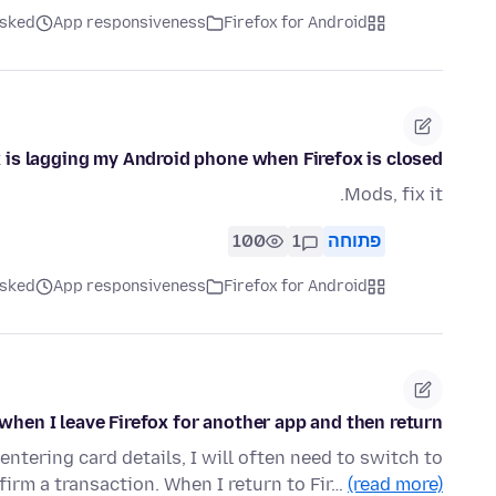
Firefox for Android
App responsiveness
asked לפני 4 חו
 is lagging my Android phone when Firefox is closed
Mods, fix it.
פתוחה
1
100
Firefox for Android
App responsiveness
asked לפני 4 חו
 when I leave Firefox for another app and then return.
tering card details, I will often need to switch to
irm a transaction. When I return to Fir…
(read more)