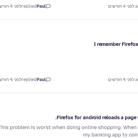
דשים
Paul
replied
לפני 4 חודשים
I remember Firefox
דשים
Paul
replied
לפני 4 חודשים
Firefox for android reloads a page
This problem is worst when doing online shopping. When en
my banking app to conf