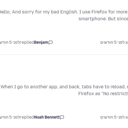
Hello, And sorry for my bad English. I use Firefox for mo
smartphone. But since
דשים
Benjam
replied
לפני 5 חודשים
When I go to another app, and back, tabs have to reload,
Firefox as "No restric
דשים
Noah Bennett
replied
לפני 5 חודשים