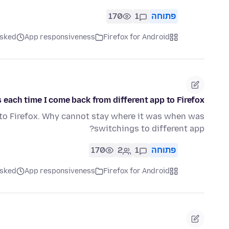
פתוחה
1
170
Firefox for Android
App responsiveness
asked לפני 5 חו
 each time I come back from different app to Firefox
 to Firefox. Why cannot stay where it was when was
switchings to different app?
פתוחה
1
2
170
Firefox for Android
App responsiveness
asked לפני 5 חו