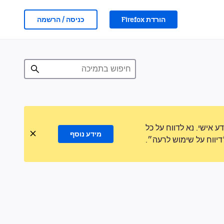
הורדת Firefox
כניסה / הרשמה
אישי. נא לדווח על כל
מידע נוסף
ווח על שימוש לרעה״.