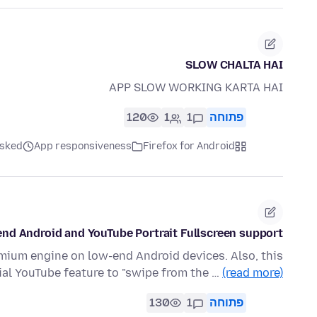
SLOW CHALTA HAI
APP SLOW WORKING KARTA HAI
פתוחה
1
1
120
Firefox for Android
App responsiveness
asked לפני 4 חו
end Android and YouTube Portrait Fullscreen support
mium engine on low-end Android devices. Also, this
ial YouTube feature to "swipe from the …
(read more)
פתוחה
1
130