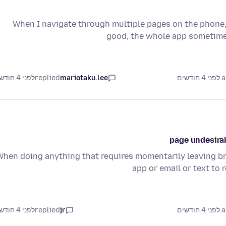
When I navigate through multiple pages on the phone,
good, the whole app sometime
דשים
mariotaku.lee
replied
לפני 4 חודשים
page undesirab
When doing anything that requires momentarily leaving b
app or email or text to 
דשים
jr
replied
לפני 4 חודשים