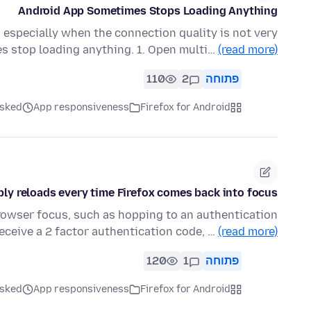
Android App Sometimes Stops Loading Anything
 especially when the connection quality is not very
s stop loading anything. 1. Open multi…
(read more)
פתוחה
2
110
Firefox for Android
App responsiveness
asked לפני 4 חו
ly reloads every time Firefox comes back into focus
rowser focus, such as hopping to an authentication
receive a 2 factor authentication code, …
(read more)
פתוחה
1
120
Firefox for Android
App responsiveness
asked לפני 4 חו