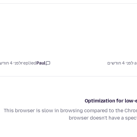
דשים
Paul
replied
לפני 4 חודשים
Optimization for low-
This browser is slow in browsing compared to the Chro
browser doesn't have a spec