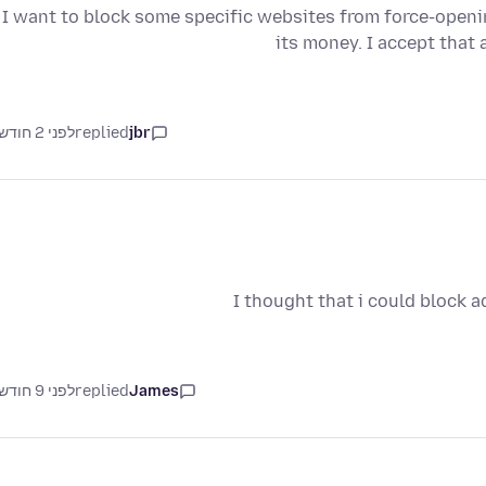
I want to block some specific websites from force-openi
its money. I accept that
jbr
replied
לפני 2 חודשים
I thought that i could block ad
James
replied
לפני 9 חודשים