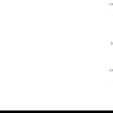
נה
I
נה