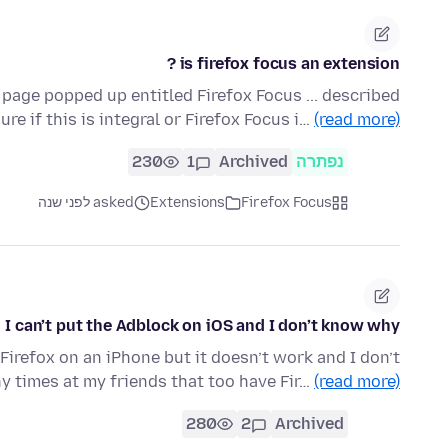
is firefox focus an extension ?
 page popped up entitled Firefox Focus ... described
re if this is integral or Firefox Focus i…
(read more)
נפתרה
Archived
1
230
Firefox Focus
Extensions
asked לפני שנה
I can’t put the Adblock on iOS and I don’t know why
 Firefox on an iPhone but it doesn’t work and I don’t
 times at my friends that too have Fir…
(read more)
280
2
Archived