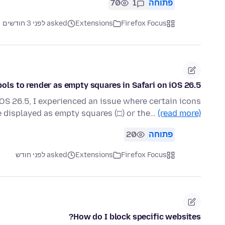
פתוחה
1
70
Firefox Focus
Extensions
asked לפני 3 חודשים
ls to render as empty squares in Safari on iOS 26.5.
OS 26.5, I experienced an issue where certain icons
e displayed as empty squares (□) or the…
(read more)
פתוחה
20
Firefox Focus
Extensions
asked לפני חודש
How do I block specific websites?