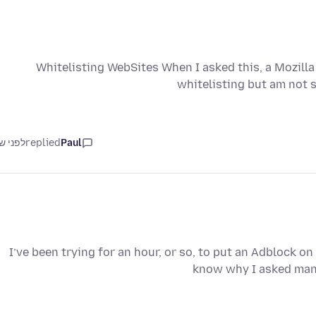
Whitelisting WebSites When I asked this, a Mozilla
whitelisting but am not su
Paul
replied
לפני ש
I’ve been trying for an hour, or so, to put an Adblock on
know why I asked many