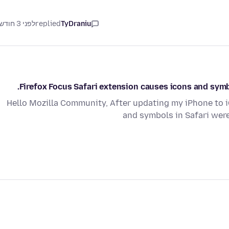
TyDraniu
replied
לפני 3 חודשים
Firefox Focus Safari extension causes icons and symbo
Hello Mozilla Community, After updating my iPhone to i
and symbols in Safari wer