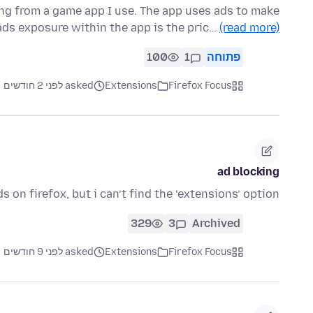
ng from a game app I use. The app uses ads to make
 ads exposure within the app is the pric…
(read more)
פתוחה
1
100
Firefox Focus
Extensions
asked לפני 2 חודשים
ad blocking
s on firefox, but i can’t find the ‘extensions’ option
329
3
Archived
Firefox Focus
Extensions
asked לפני 9 חודשים