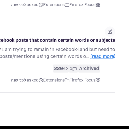
Firefox Focus
Extensions
asked לפני שנה
cebook posts that contain certain words or subjects
? I am trying to remain in Facebook-land but need to
e posts/mentions using certain words o…
(read more)
220
1
Archived
Firefox Focus
Extensions
asked לפני שנה