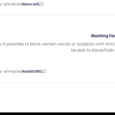
Keara will
replied
לפני ש
Blocking Fa
s it possible to block certain words or subjects with this
be able to block/hid
NoahSUMO
replied
לפני ש