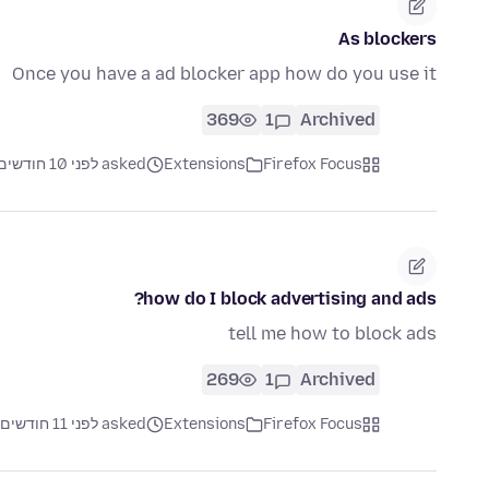
As blockers
Once you have a ad blocker app how do you use it
369
1
Archived
Firefox Focus
Extensions
asked לפני 10 חודשים
how do I block advertising and ads?
tell me how to block ads
269
1
Archived
Firefox Focus
Extensions
asked לפני 11 חודשים