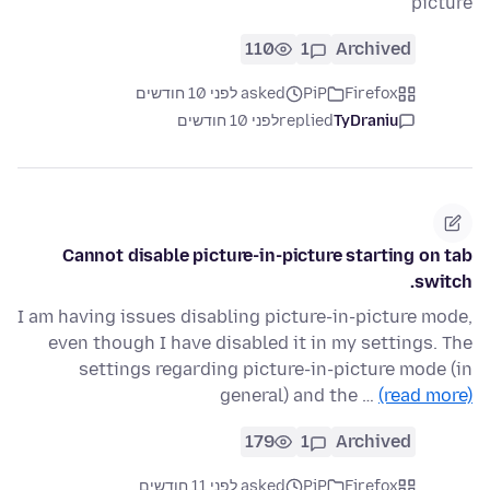
picture
110
1
Archived
Firefox
PiP
asked לפני 10 חודשים
TyDraniu
replied
לפני 10 חודשים
Cannot disable picture-in-picture starting on tab
switch.
I am having issues disabling picture-in-picture mode,
even though I have disabled it in my settings. The
settings regarding picture-in-picture mode (in
general) and the …
(read more)
179
1
Archived
Firefox
PiP
asked לפני 11 חודשים