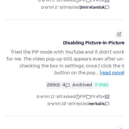
Firefox
PiP
asked לפני 3 חודשים
jimirelanduk
replied
לפני 2 חודשים
Disabling Picture-in-Picture
Tried the PiP mode with YouTube and it didn't work
for me. The video pop-up still appears even after un-
checking the box in settings; once I click the X
button on the pop…
(read more)
נפתרה
Archived
4
269
Firefox
PiP
asked לפני 11 חודשים
nerkalis
replied
לפני 10 חודשים