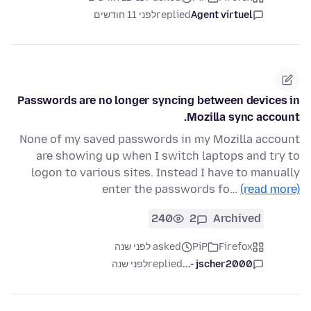
Agent virtuel
replied
לפני 11 חודשים
Passwords are no longer syncing between devices in
Mozilla sync account.
None of my saved passwords in my Mozilla account
are showing up when I switch laptops and try to
logon to various sites. Instead I have to manually
enter the passwords fo…
(read more)
240
2
Archived
Firefox
PiP
asked לפני שנה
jscher2000 -...
replied
לפני שנה