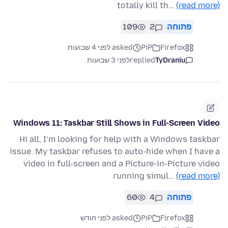
totally kill th…
(read more)
פתוחה
2
109
Firefox
PiP
asked לפני 4 שבועות
TyDraniu
replied
לפני 3 שבועות
Windows 11: Taskbar Still Shows in Full-Screen Video
Hi all, I’m looking for help with a Windows taskbar
issue. My taskbar refuses to auto-hide when I have a
video in full-screen and a Picture-in-Picture video
running simul…
(read more)
פתוחה
4
60
Firefox
PiP
asked לפני חודש