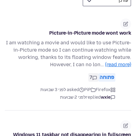
Picture-in-Picture mode wont work
I am watching a movie and would like to use Picture-
in-Picture mode so I can continue watching while
working, thanks to its floating window feature.
However, I can no lon…
(read more)
פתוחה
7
Firefox
PiP
asked לפני 3 שבועות
wxie
replied
לפני 2 שבועות
Windows 11 taskbar not disappearing in fullscreen