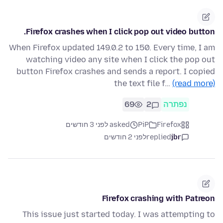
Firefox crashes when I click pop out video button.
When Firefox updated 149.0.2 to 150. Every time, I am
watching video any site when I click the pop out
button Firefox crashes and sends a report. I copied
the text file f…
(read more)
נפתרה
2
69
Firefox
PiP
asked לפני 3 חודשים
jbr
replied
לפני 2 חודשים
Firefox crashing with Patreon
This issue just started today. I was attempting to