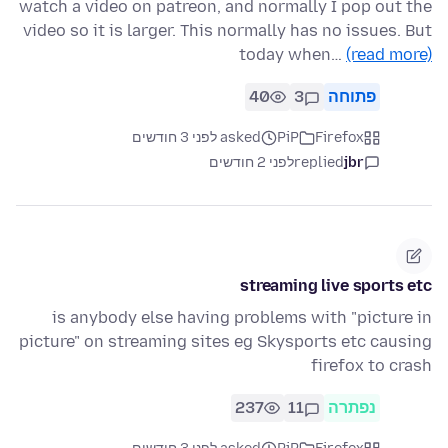
watch a video on patreon, and normally I pop out the
video so it is larger. This normally has no issues. But
today when…
(read more)
פתוחה
3
40
Firefox
PiP
asked לפני 3 חודשים
jbr
replied
לפני 2 חודשים
streaming live sports etc
is anybody else having problems with "picture in
picture" on streaming sites eg Skysports etc causing
firefox to crash
נפתרה
11
237