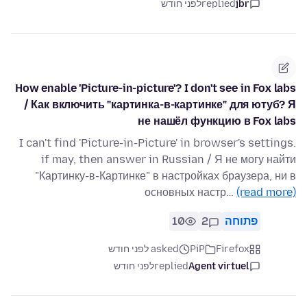
jbr
replied
לפני חודש
How enable 'Picture-in-picture'? I don't see in Fox labs
/ Как включить "картинка-в-картинке" для ютуб? Я
не нашёл функцию в Fox labs
I can't find 'Picture-in-Picture' in browser's settings.
if may, then answer in Russian / Я не могу найти
"Картинку-в-Картинке" в настройках браузера, ни в
основных настр…
(read more)
פתוחה
2
10
Firefox
PiP
asked לפני חודש
Agent virtuel
replied
לפני חודש