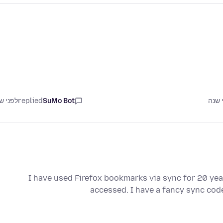
SuMo Bot
replied
לפני ש
I have used Firefox bookmarks via sync for 20 ye
accessed. I have a fancy sync co