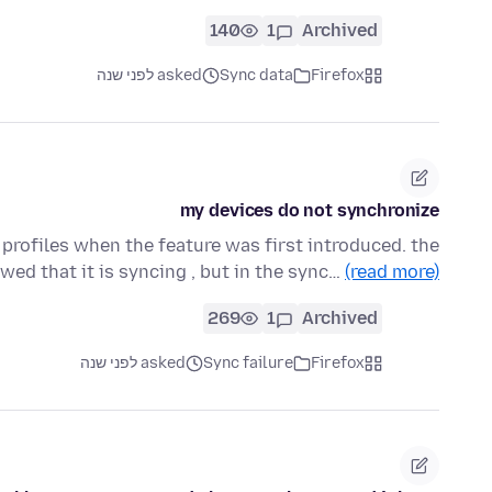
140
1
Archived
Firefox
Sync data
asked לפני שנה
my devices do not synchronize
l profiles when the feature was first introduced. the
ed that it is syncing , but in the sync…
(read more)
269
1
Archived
Firefox
Sync failure
asked לפני שנה