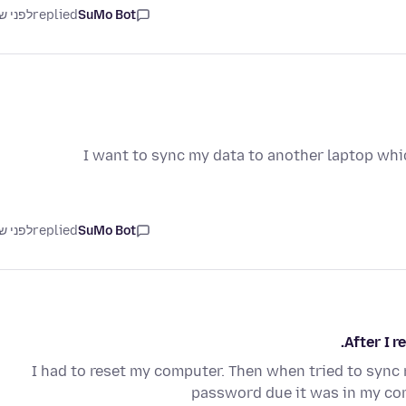
SuMo Bot
replied
לפני ש
I want to sync my data to another laptop whi
SuMo Bot
replied
לפני ש
After I 
I had to reset my computer. Then when tried to sync
password due it was in my co