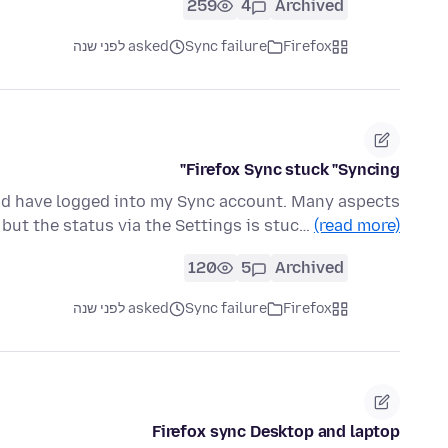
259
4
Archived
Firefox
Sync failure
asked לפני שנה
Firefox Sync stuck "Syncing"
 and have logged into my Sync account. Many aspects
 but the status via the Settings is stuc…
(read more)
120
5
Archived
Firefox
Sync failure
asked לפני שנה
Firefox sync Desktop and laptop