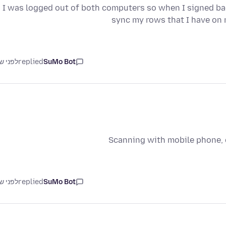
I was logged out of both computers so when I signed bac
sync my rows that I have on
SuMo Bot
replied
לפני ש
Scanning with mobile phone, 
SuMo Bot
replied
לפני ש