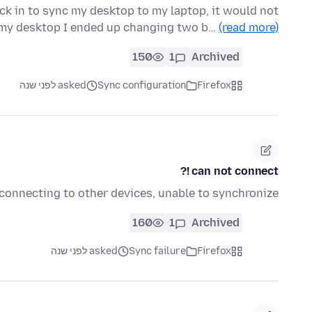
k in to sync my desktop to my laptop, it would not
 my desktop I ended up changing two b…
(read more)
150
1
Archived
Firefox
Sync configuration
asked לפני שנה
can not connect !?
connecting to other devices, unable to synchronize
160
1
Archived
Firefox
Sync failure
asked לפני שנה