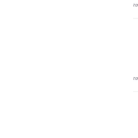
נה
נה