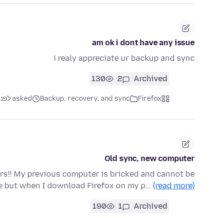
am ok i dont have any issue
i realy appreciate ur backup and sync
130
2
Archived
Firefox
Backup, recovery, and sync
asked לפני שנה
Old sync, new computer
ars!! My previous computer is bricked and cannot be
de but when I download Firefox on my p…
(read more)
190
1
Archived