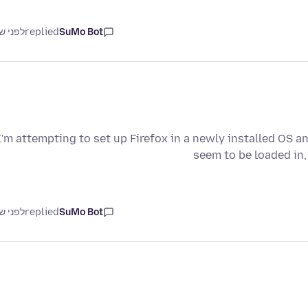
SuMo Bot
replied
לפני ש
I'm attempting to set up Firefox in a newly installed OS
seem to be loaded in,
SuMo Bot
replied
לפני ש