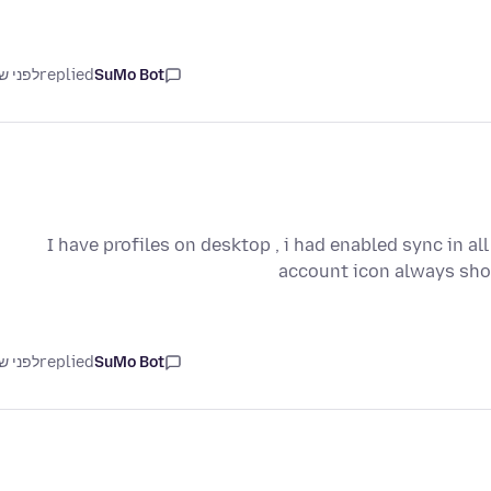
SuMo Bot
replied
לפני ש
I have profiles on desktop , i had enabled sync in al
account icon always show
SuMo Bot
replied
לפני ש