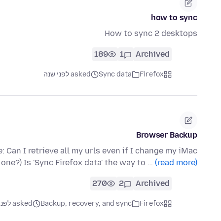
how to sync
How to sync 2 desktops
189
1
Archived
Firefox
Sync data
asked לפני שנה
Browser Backup
e: Can I retrieve all my urls even if I change my iMac
r one?) Is 'Sync Firefox data' the way to …
(read more)
270
2
Archived
Firefox
Backup, recovery, and sync
asked לפני שנה