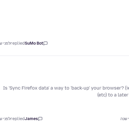
SuMo Bot
replied
לפני ש
Is 'Sync Firefox data' a way to 'back-up' your browser? (i
(etc) to a late
James
replied
לפני ש