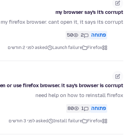
my browser say's it's corrupt
t my firefox browser. cant open it, it says its corrupt
פתוחה
2
50
Firefox
Launch failure
asked לפני 2 חודשים
en or use firefox browser. it say's browser is corrupt
need help on how to reinstall firefox
פתוחה
1
80
Firefox
Install failure
asked לפני 3 חודשים