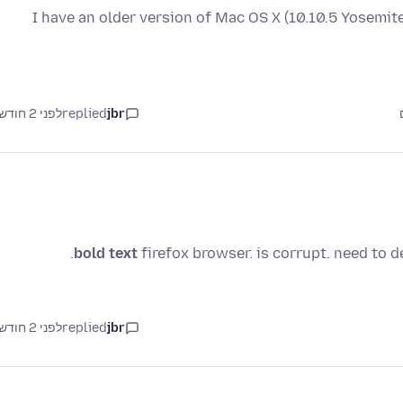
I have an older version of Mac OS X (10.10.5 Yosemit
jbr
replied
לפני 2 חודשים
bold text
firefox browser. is corrupt. need to del
jbr
replied
לפני 2 חודשים