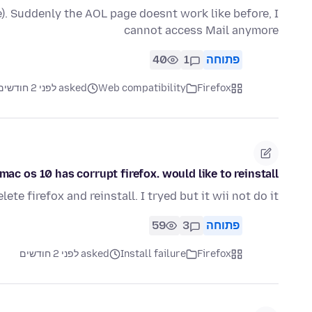
e). Suddenly the AOL page doesnt work like before, I
cannot access Mail anymore
פתוחה
1
40
Firefox
Web compatibility
asked לפני 2 חודשים
mac os 10 has corrupt firefox. would like to reinstall
ete firefox and reinstall. I tryed but it wii not do it.
פתוחה
3
59
Firefox
Install failure
asked לפני 2 חודשים