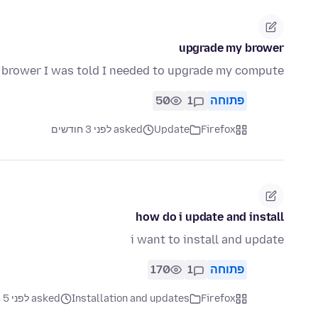
upgrade my brower
y brower I was told I needed to upgrade my compute
פתוחה
1
50
Firefox
Update
asked לפני 3 חודשים
how do i update and install
i want to install and update
פתוחה
1
170
Firefox
Installation and updates
asked לפני 5 חודשים