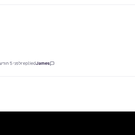
James
replied
לפני 5 חודשים