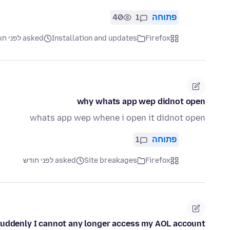
פתוחה
1
40
Firefox
Installation and updates
asked לפני חודש
why whats app wep didnot open
whats app wep whene i open it didnot open
פתוחה
1
Firefox
Site breakages
asked לפני חודש
uddenly I cannot any longer access my AOL account.