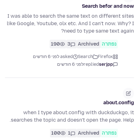
Search befor and now
I was able to search the same text on different sites
like Google, Youtube, olx etc. And I can't now. Why? I
need to type same text again?
נפתרה
Archived
3
190
Firefox
Search
asked לפני 6 חודשים
serjpp
replied
לפני 6 חודשים
about.config
when I type about.config with duckduckgo, it
searches the topic and doesn't open the page. Help.
נפתרה
Archived
1
100