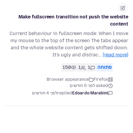
Make fullscreen transition not push the website
content
Current behaviour in fullscreen mode: When I move
my mouse to the top of the screen The tabs appear
and the whole website content gets shifted down.
It's ugly and distrac…
(read more)
פתוחה
1
1
150
Browser appearance
Firefox
asked לפני 5 חודשים
Edoardo Marabini
replied
לפני 4 חודשים