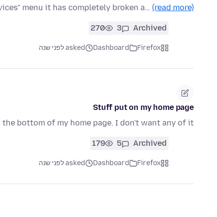
vices" menu it has completely broken a…
(read more)
270
3
Archived
Firefox
Dashboard
asked לפני שנה
Stuff put on my home page
 the bottom of my home page. I don't want any of it
179
5
Archived
Firefox
Dashboard
asked לפני שנה