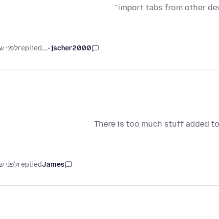
"import tabs from other de
jscher2000 -...
replied
לפני ש
There is too much stuff added to
James
replied
לפני ש