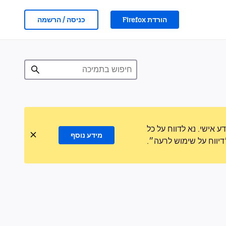
הורדת Firefox
כניסה / הרשמה
אישי. נא לדווח על כל
מידע נוסף
ווח על שימוש לרעה״.