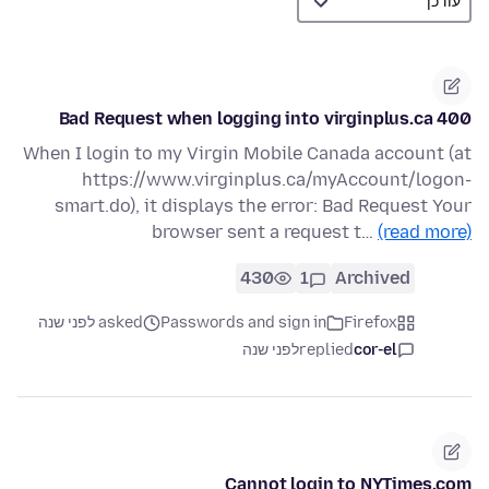
400 Bad Request when logging into virginplus.ca
When I login to my Virgin Mobile Canada account (at
https://www.virginplus.ca/myAccount/logon-
smart.do), it displays the error: Bad Request Your
browser sent a request t…
(read more)
430
1
Archived
Firefox
Passwords and sign in
asked לפני שנה
cor-el
replied
לפני שנה
Cannot login to NYTimes.com