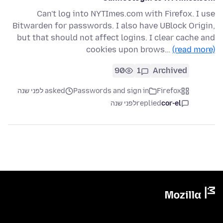
Can't log into NYTImes.com with Firefox. I use
Bitwarden for passwords. I also have UBlock Origin,
but that should not affect logins. I clear cache and
cookies upon brows…
(read more)
90
1
Archived
Firefox
Passwords and sign in
asked לפני שנה
cor-el
replied
לפני שנה