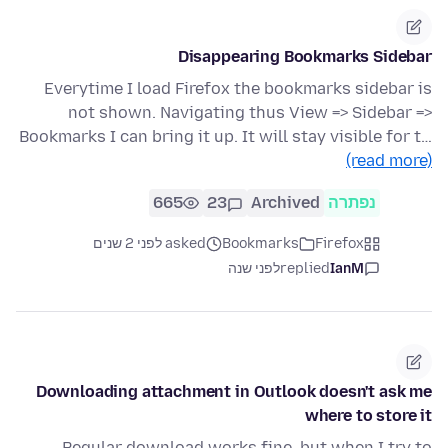
Disappearing Bookmarks Sidebar
Everytime I load Firefox the bookmarks sidebar is
not shown. Navigating thus View => Sidebar =>
Bookmarks I can bring it up. It will stay visible for t…
(read more)
נפתרה
Archived
23
665
Firefox
Bookmarks
asked לפני 2 שנים
IanM
replied
לפני שנה
Downloading attachment in Outlook doesn't ask me
where to store it
Regular download works fine, but when I try to