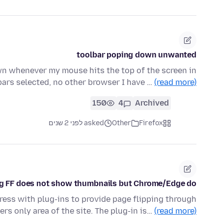
toolbar poping down unwanted
wn whenever my mouse hits the top of the screen in
bars selected, no other browser I have …
(read more)
150
4
Archived
Firefox
Other
asked לפני 2 שנים
ng FF does not show thumbnails but Chrome/Edge do
ress with plug-ins to provide page flipping through
ers only area of the site. The plug-in is…
(read more)