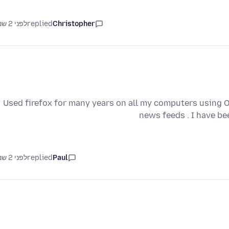
Christopher
replied
לפני 2 שנים
Used firefox for many years on all my computers using OS
news feeds . I have be
Paul
replied
לפני 2 שנים