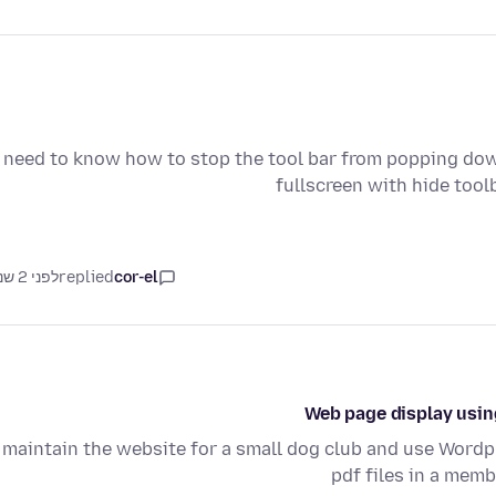
I need to know how to stop the tool bar from popping do
fullscreen with hide tool
cor-el
replied
לפני 2 שנים
Web page display usi
 maintain the website for a small dog club and use Wordp
pdf files in a memb