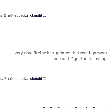
zeroknight
replied
לפני 2 שנים
Every time firefox has updated this year it preven
account. I get the followin
zeroknight
replied
לפני 2 שנים