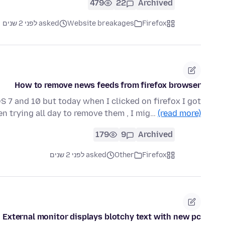
479
22
Archived
Firefox
Website breakages
asked לפני 2 שנים
How to remove news feeds from firefox browser
 7 and 10 but today when I clicked on firefox I got
en trying all day to remove them , I mig…
(read more)
179
9
Archived
Firefox
Other
asked לפני 2 שנים
External monitor displays blotchy text with new pc