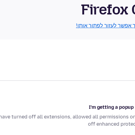
Firefox
ך אפשר לעזור לפתור אותן!
I'm getting a popup
 have turned off all extensions, allowed all permissions 
off enhanced protec