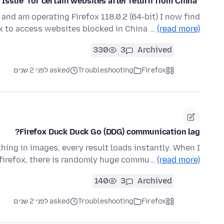
"Did Not Connect: Potential Security Issue" for certain websites after return from China
 and am operating Firefox 118.0.2 (64-bit) I now find
ox to access websites blocked in China …
(read more)
330
3
Archived
Firefox
Troubleshooting
asked לפני 2 שנים
Firefox Duck Duck Go (DDG) communication lag?
ing in images, every result loads instantly. When I
 firefox, there is randomly huge commu…
(read more)
140
3
Archived
Firefox
Troubleshooting
asked לפני 2 שנים