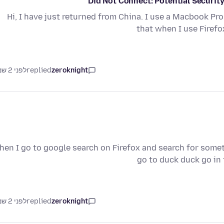
Hi, I have just returned from China. I use a Macbook Pro
that when I use Firef
zeroknight
replied
לפני 2 שנים
en I go to google search on Firefox and search for someth
go to duck duck go in
zeroknight
replied
לפני 2 שנים