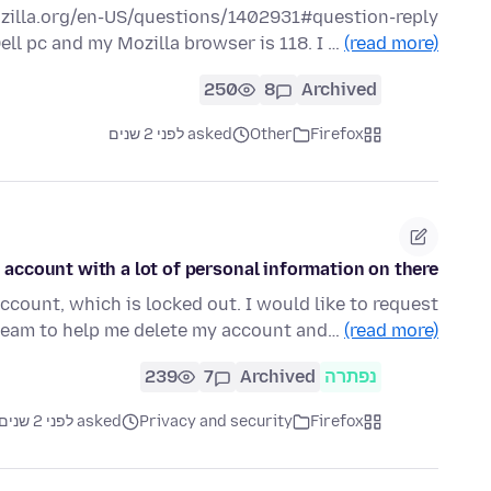
mozilla.org/en-US/questions/1402931#question-reply
ell pc and my Mozilla browser is 118. I …
(read more)
250
8
Archived
Firefox
Other
asked לפני 2 שנים
 account with a lot of personal information on there
ccount, which is locked out. I would like to request
team to help me delete my account and…
(read more)
נפתרה
Archived
7
239
Firefox
Privacy and security
asked לפני 2 שנים