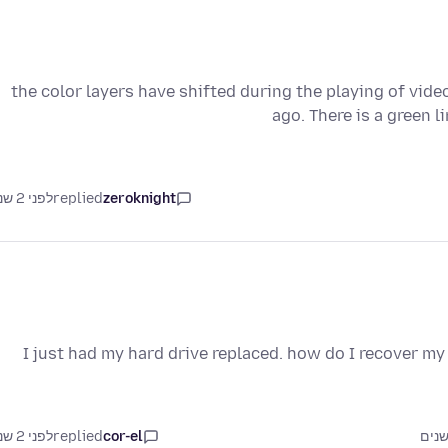
the color layers have shifted during the playing of vid
ago. There is a green 
zeroknight
replied
לפני 2 שנים
I just had my hard drive replaced. how do I recover my 
cor-el
replied
לפני 2 שנים