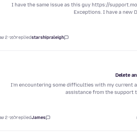
I have the same issue as this guy https://support.
Exceptions. I have a new D
starshipraleigh
replied
לפני 2 שנים
Delete an
I'm encountering some difficulties with my current a
assistance from the support 
James
replied
לפני 2 שנים