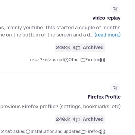
video replay
eos, mainly youtube. This started a couple of months
line on the bottom of the screen and a d…
(read more)
240
4
Archived
Firefox
Other
asked לפני 2 שנים
Firefox Profile
previous Firefox profile? (settings, bookmarks, etc)
240
4
Archived
Firefox
Installation and updates
asked לפני 2 שנים