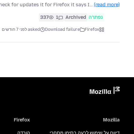
heck for updates it for Firefox it says I…
(read more)
נפתרה
Archived
1
337
Firefox
Download failure
asked לפני 7 חודשים
Firefox
Mozilla
דיווח על שימוש לרעה בסימן מסחרי
הורדה