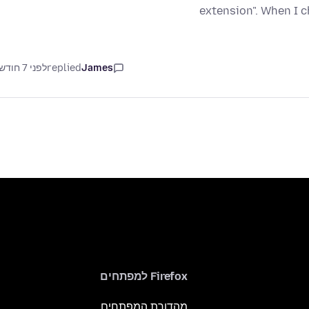
extension". When I c
James
replied
לפני 7 חודשים
Firefox למפתחים
מהדורת המפתחים