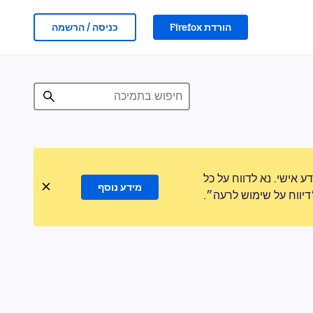
הורדת Firefox
כניסה / הרשמה
אישי. נא לדווח על כל
מידע נוסף
ווח על שימוש לרעה״.