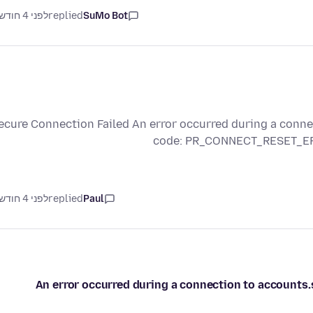
SuMo Bot
replied
לפני 4 חודשים
ecure Connection Failed An error occurred during a con
code: PR_CONNECT_RESET_ERR
Paul
replied
לפני 4 חודשים
An error occurred during a connection to account