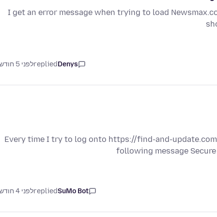
I get an error message when trying to load Newsmax.com
sh
Denys
replied
לפני 5 חודשים
Every time I try to log onto https://find-and-update.c
following message Secure 
SuMo Bot
replied
לפני 4 חודשים