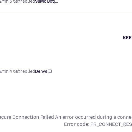
SuMo Bot
replied
לפני 5 חודשים
KEE
Denys
replied
לפני 4 חודשים
ecure Connection Failed An error occurred during a con
Error code: PR_CONNECT_RESE