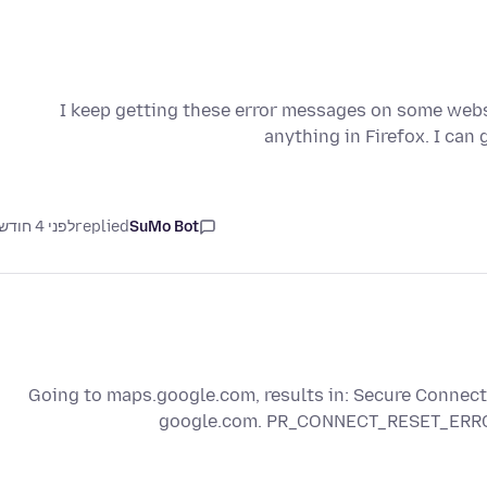
I keep getting these error messages on some websit
anything in Firefox. I can
SuMo Bot
replied
לפני 4 חודשים
Going to maps.google.com, results in: Secure Connect
google.com. PR_CONNECT_RESET_ERR