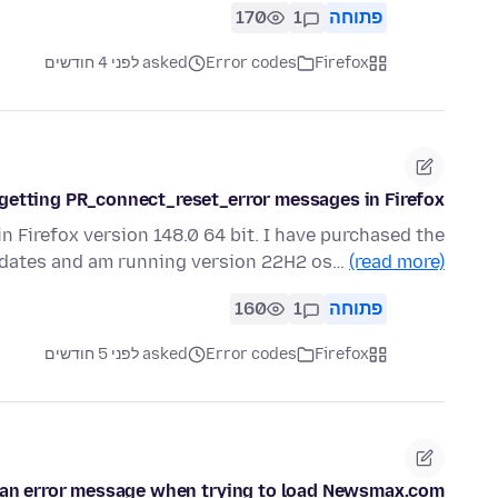
פתוחה
1
170
Firefox
Error codes
asked לפני 4 חודשים
 getting PR_connect_reset_error messages in Firefox...
 Firefox version 148.0 64 bit. I have purchased the
dates and am running version 22H2 os…
(read more)
פתוחה
1
160
Firefox
Error codes
asked לפני 5 חודשים
 an error message when trying to load Newsmax.com