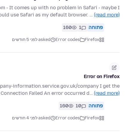
 - It comes up with no problem in Safari - maybe I
ould use Safari as my default browser. …
(read more)
פתוחה
1
160
Firefox
Error codes
asked לפני 5 חודשים
Error on Firefox
ompany-information.service.gov.uk/company I get the
Connection Failed An error occurred d…
(read more)
פתוחה
10
160
Firefox
Error codes
asked לפני 4 חודשים