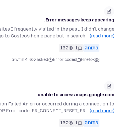
Error messages keep appearing.
es I frequently visited in the past. I didn't change
 go to Costco's home page but in search…
(read more)
פתוחה
1
130
Firefox
Error codes
asked לפני 4 חודשים
unable to access maps.google.com
ion Failed An error occurred during a connection to
OR Error code: PR_CONNECT_RESET_ER…
(read more)
פתוחה
1
130