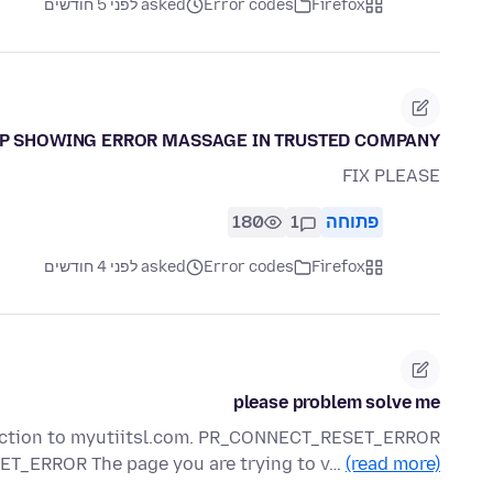
Firefox
Error codes
asked לפני 5 חודשים
P SHOWING ERROR MASSAGE IN TRUSTED COMPANY
FIX PLEASE
פתוחה
1
180
Firefox
Error codes
asked לפני 4 חודשים
please problem solve me
nection to myutiitsl.com. PR_CONNECT_RESET_ERROR
T_ERROR The page you are trying to v…
(read more)