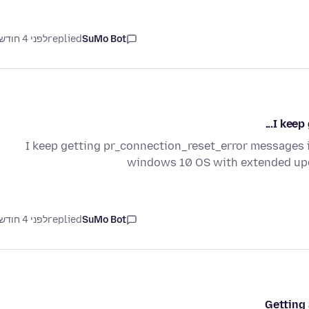
SuMo Bot
replied
לפני 4 חודשים
I keep
I keep getting pr_connection_reset_error messages in
windows 10 OS with extended up
SuMo Bot
replied
לפני 4 חודשים
Getting