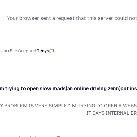
Your browser sent a request that this server could not
Denys
replied
לפני 5 חודשים
im trying to open slow roads(an online driving zenn)but i
Y PROBLEM IS VERY SIMPLE:"IM TRYING TO OPEN A WEB
IT SAYS INTERNAL E