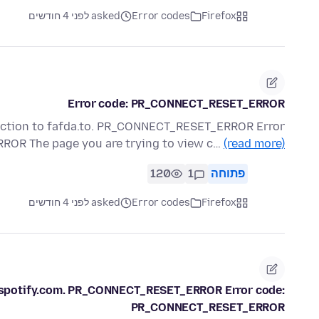
Firefox
Error codes
asked לפני 4 חודשים
Error code: PR_CONNECT_RESET_ERROR
nection to fafda.to. PR_CONNECT_RESET_ERROR Error
OR The page you are trying to view c…
(read more)
פתוחה
1
120
Firefox
Error codes
asked לפני 4 חודשים
s.spotify.com. PR_CONNECT_RESET_ERROR Error code:
PR_CONNECT_RESET_ERROR