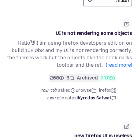
UI is not rendering some objects
Hello👋 I am using firefox developers edition on
build 132.0b2 and my UI is not rendering correctly,
the themes work but the objects like the bookmarks
toolbar and the ref…
(read more)
נפתרה
Archived
6
268
Firefox
Browse
asked לפני שנה
Kyrollos Safwat
replied
לפני שנה
new firefox UI is useless