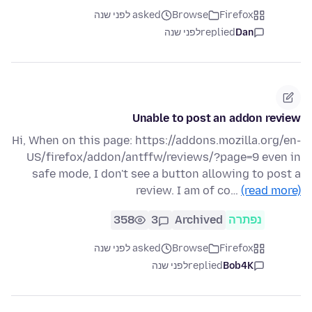
Firefox
Browse
asked לפני שנה
Dan
replied
לפני שנה
Unable to post an addon review
Hi, When on this page: https://addons.mozilla.org/en-
US/firefox/addon/antffw/reviews/?page=9 even in
safe mode, I don't see a button allowing to post a
review. I am of co…
(read more)
נפתרה
Archived
3
358
Firefox
Browse
asked לפני שנה
Bob4K
replied
לפני שנה