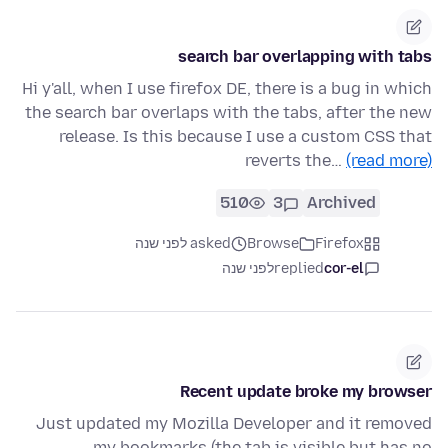
search bar overlapping with tabs
Hi y'all, when I use firefox DE, there is a bug in which
the search bar overlaps with the tabs, after the new
release. Is this because I use a custom CSS that
reverts the…
(read more)
510
3
Archived
Firefox
Browse
asked לפני שנה
cor-el
replied
לפני שנה
Recent update broke my browser
Just updated my Mozilla Developer and it removed
my bookmarks (the tab is visible but has no