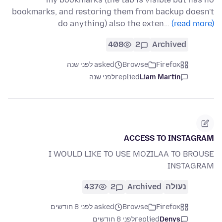
bookmarks, and restoring them from backup doesn't
do anything) also the exten…
(read more)
408
2
Archived
Firefox
Browse
asked לפני שנה
Liam Martin
replied
לפני שנה
ACCESS TO INSTAGRAM
I WOULD LIKE TO USE MOZILAA TO BROUSE
INSTAGRAM
נעולה
Archived
2
437
Firefox
Browse
asked לפני 8 חודשים
Denys
replied
לפני 8 חודשים