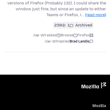
versions of Firefox (Probably 132), I could share the
window just fine, but since an update to either
Teams or Firefox, i…
(read more)
239
1
Archived
Firefox
Browse
asked לפני שנה
Brad Landis
replied
לפני שנה
Mozilla