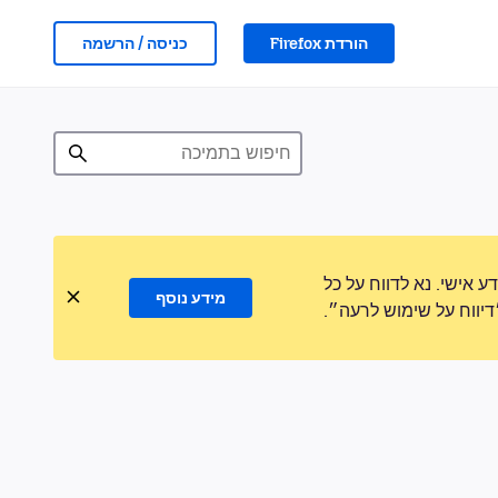
הורדת Firefox
כניסה / הרשמה
אישי. נא לדווח על כל
מידע נוסף
ווח על שימוש לרעה״.