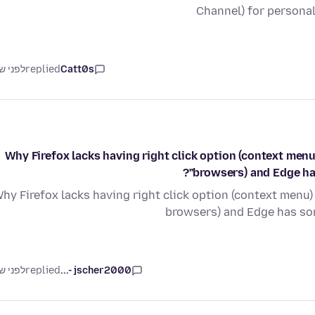
Channel) for personal
Catt0s
replied
לפני ש
Why Firefox lacks having right click option (context men
browsers) and Edge has
hy Firefox lacks having right click option (context menu
browsers) and Edge has so
jscher2000 -...
replied
לפני ש