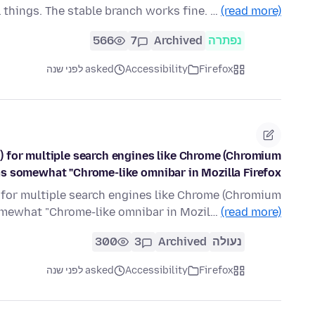
 things. The stable branch works fine. …
(read more)
נפתרה
Archived
7
566
Firefox
Accessibility
asked לפני שנה
u) for multiple search engines like Chrome (Chromium
 somewhat "Chrome-like omnibar in Mozilla Firefox"?
) for multiple search engines like Chrome (Chromium
mewhat "Chrome-like omnibar in Mozil…
(read more)
נעולה
Archived
3
300
Firefox
Accessibility
asked לפני שנה