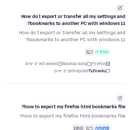
How do I export or transfer all my settings and
bookmarks to another PC with windows 11?
How do I export or transfer all my settings and
bookmarks to another PC with windows 11?
1
נפתרה
asked לפני 3 ימים
Backup data
Firefox
לפני 3 ימים
replied
TyDraniu
how to export my firefox html bookmarks file?
how to export my firefox html bookmarks file?
10
1
פתוחה