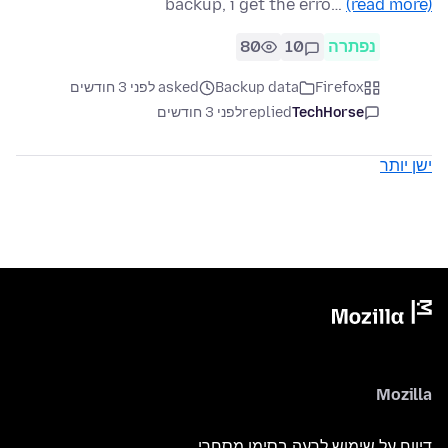
backup, i get the erro…
(read more)
80
10
נפתרה
asked לפני 3 חודשים
Backup data
Firefox
לפני 3 חודשים
replied
TechHorse
ישן יותר
Mozilla
דיווח על שימוש לרעה בסימן מסחרי