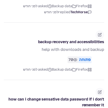
asked לפני חודש
Backup data
Firefox
לפני חודש
replied
TechHorse
backup recovery and accessibilities
help with downloads and backup
70
פתוחה
asked לפני חודש
Backup data
Firefox
how can i change sensative data password if i don't
remember it