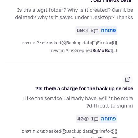
"Old Firefox Data".
Is ths a legit folder? Why is it created? Can it be
deleted? Why is it saved under 'Desktop'? Thanks
60
2
פתוחה
asked לפני 2 חודשים
Backup data
Firefox
לפני 2 חודשים
replied
SuMo Bot
Is there a charge for the back up service?
I like the service I already have; will it be more
difficult to sign in?
40
1
פתוחה
asked לפני 2 חודשים
Backup data
Firefox