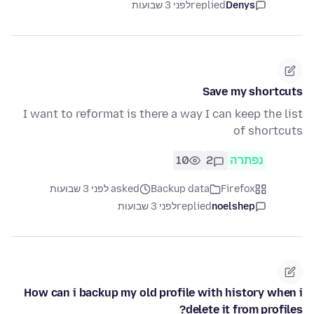
לפני 3 שבועות
replied
Denys
Save my shortcuts
I want to reformat is there a way I can keep the list
of shortcuts
10
2
נפתרה
asked לפני 3 שבועות
Backup data
Firefox
לפני 3 שבועות
replied
noelshep
How can i backup my old profile with history when i
delete it from profiles?