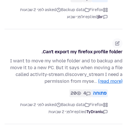
asked לפני 2 שבועות
Backup data
Firefox
לפני שבוע
replied
jbr
Can't export my firefox profile folder.
I want to move my whole folder and to backup and
move it to a new PC. But it says when moving a file
called activity-stream.discovery_stream I need a
permission from myse…
(read more)
20
4
פתוחה
asked לפני 2 שבועות
Backup data
Firefox
לפני 2 שבועות
replied
TyDraniu