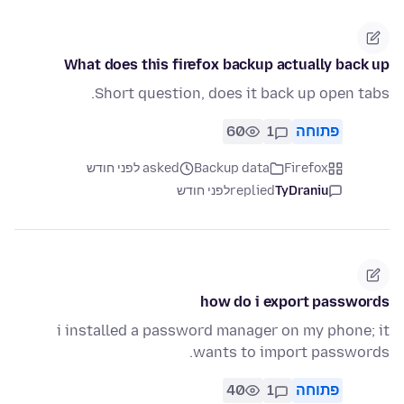
What does this firefox backup actually back up
Short question, does it back up open tabs.
60
1
פתוחה
asked לפני חודש
Backup data
Firefox
לפני חודש
replied
TyDraniu
how do i export passwords
i installed a password manager on my phone; it
wants to import passwords.
40
1
פתוחה