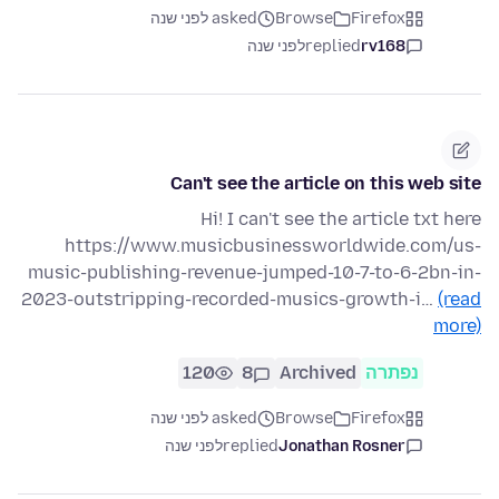
Firefox
Browse
asked לפני שנה
rv168
replied
לפני שנה
Can't see the article on this web site
Hi! I can't see the article txt here
https://www.musicbusinessworldwide.com/us-
music-publishing-revenue-jumped-10-7-to-6-2bn-in-
2023-outstripping-recorded-musics-growth-i…
(read
more)
נפתרה
Archived
8
120
Firefox
Browse
asked לפני שנה
Jonathan Rosner
replied
לפני שנה