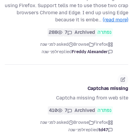
using Firefox. Support tells me to use those two crap
browsers Chrome and Edge. I end up using Edge
because it is embe…
(read more)
נפתרה
Archived
7
288
Firefox
Browse
asked לפני שנה
Freddy Alexander
replied
לפני שנה
Captchas missing
Captcha missing from web site
נפתרה
Archived
7
410
Firefox
Browse
asked לפני שנה
td47
replied
לפני שנה