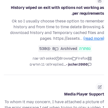
History wiped on exit with options not working as
per requirements.
Ok so I usually choose these option to remember
history and from time to time delete Browsing &
download history and Temporary cached files and
pages. https://assets…
(read more)
נפתרה
Archived
8
538
Firefox
Browse
asked לפני שנה
jscher2000 -...
replied
לפני 11 חודשים
Media Player Support
To whom it may concern, I have attached a picture of
the error message I get when trying to play a video. I