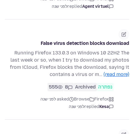
Agent virtuel
replied
לפני שנה
False virus detection blocks download
Running Firefox 133.0.3 on Windows 10 22H2 The
last week or so, when I try to download my photos
from iCloud, Firefox blocks the download, saying it
contains a virus or m…
(read more)
נפתרה
Archived
8
555
Firefox
Browse
asked לפני שנה
Kesa
replied
לפני שנה