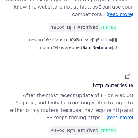
know the website is not at fault as I can use your
competitors…
(read more)
נפתרה
Archived
8
495
Firefox
Browse
asked לפני 10 חודשים
Sam Rietmann
replied
לפני 10 חודשים
http router issue
After the most recent update of FF on Mac OS
Sequoia, suddenly I am no longer able to login to
either of my routers, because they require http and
FF keeps forcing https.…
(read more)
נפתרה
Archived
8
239