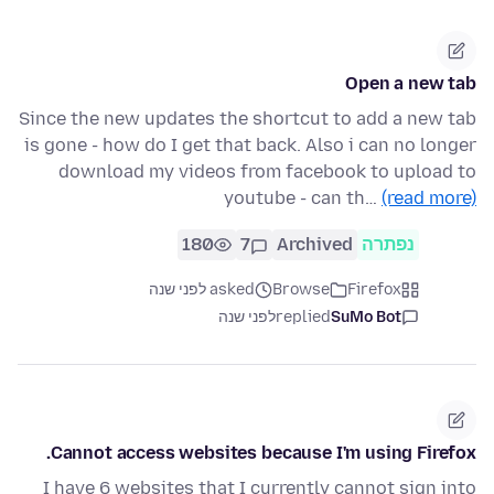
Open a new tab
Since the new updates the shortcut to add a new tab
is gone - how do I get that back. Also i can no longer
download my videos from facebook to upload to
youtube - can th…
(read more)
נפתרה
Archived
7
180
Firefox
Browse
asked לפני שנה
SuMo Bot
replied
לפני שנה
Cannot access websites because I'm using Firefox.
I have 6 websites that I currently cannot sign into