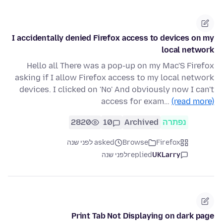
I accidentally denied Firefox access to devices on my
local network
Hello all There was a pop-up on my Mac'S Firefox
asking if I allow Firefox access to my local network
devices. I clicked on 'No' And obviously now I can't
access for exam…
(read more)
נפתרה
Archived
10
2820
Firefox
Browse
asked לפני שנה
UKLarry
replied
לפני שנה
Print Tab Not Displaying on dark page