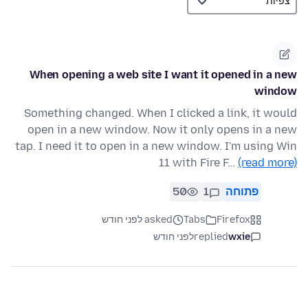
When opening a web site I want it opened in a new
window
Something changed. When I clicked a link, it would
open in a new window. Now it only opens in a new
tap. I need it to open in a new window. I'm using Win
11 with Fire F…
(read more)
פתוחה
1
50
Firefox
Tabs
asked לפני חודש
wxie
replied
לפני חודש