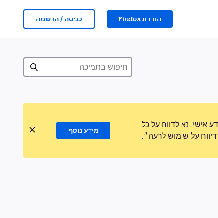
הורדת Firefox
כניסה / הרשמה
אישי. נא לדווח על כל
מידע נוסף
ווח על שימוש לרעה״.