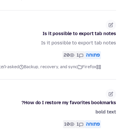
Is it possible to export tab notes
Is it possible to export tab notes
פתוחה
1
20
Firefox
Backup, recovery, and sync
asked לפני 2 חודשים
How do I restore my favorites bookmarks?
bold text
פתוחה
1
10