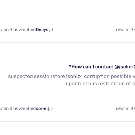
Denys
replied
לפני 4 חודשים
How can I contact @jscher2
suspected sessionstore.jsonlz4 corruption possible S
spontaneous restoration of p
cor-el
replied
לפני 3 חודשים