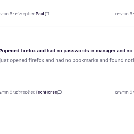
Paul
replied
לפני 5 חודשים
opened firefox and had no passwords in manager and no
just opened firefox and had no bookmarks and found not
TechHorse
replied
לפני 5 חודשים