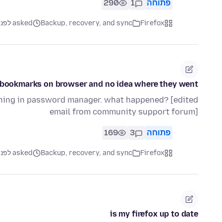
פתוחה
1
290
Firefox
Backup, recovery, and sync
asked לפני 5 חודשים
 bookmarks on browser and no idea where they went?
hing in password manager. what happened? [edited
email from community support forum]
פתוחה
3
169
Firefox
Backup, recovery, and sync
asked לפני 5 חודשים
is my firefox up to date