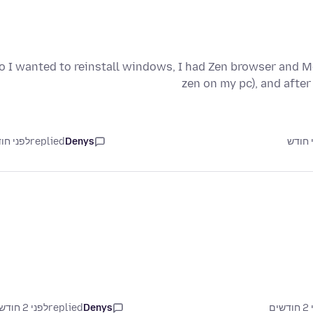
o I wanted to reinstall windows, I had Zen browser and M
zen on my pc), and afte
Denys
replied
לפני חו
Denys
replied
לפני 2 חודשים