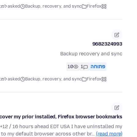
Firefox
Backup, recovery, and sync
asked לפני 3 חודשים
9682324993
Backup recovery and sync
פתוחה
1
10
Firefox
Backup, recovery, and sync
asked לפני 2 שבועות
cover my prior installed, Firefox browser bookmarks
2 / 16 hours ahead EDT USA I have uninstalled my
et to my default browser across other br…
(read more)