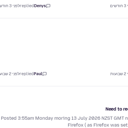
Denys
replied
לפני 3 חודשים
Paul
replied
לפני 2 שבועות
Need to re
Posted 3:55am Monday moring 13 July 2026 NZST GMT n+1
Firefox ( as Firefox was s