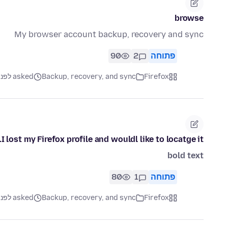
browse
My browser account backup, recovery and sync
פתוחה
2
90
Firefox
Backup, recovery, and sync
asked לפני 3 חודשים
I lost my Firefox profile and wouldl like to locatge it.
bold text
פתוחה
1
80
Firefox
Backup, recovery, and sync
asked לפני 3 חודשים