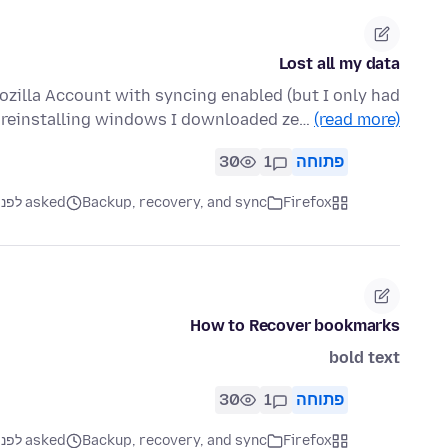
Lost all my data
ozilla Account with syncing enabled (but I only had
r reinstalling windows I downloaded ze…
(read more)
פתוחה
1
30
Firefox
Backup, recovery, and sync
asked לפני חודש
How to Recover bookmarks
bold text
פתוחה
1
30
Firefox
Backup, recovery, and sync
asked לפני 2 חודשים