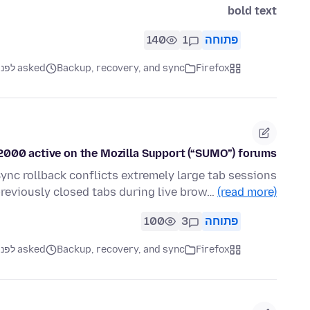
bold text
פתוחה
1
140
Firefox
Backup, recovery, and sync
asked לפני 4 חודשים
000 active on the Mozilla Support (“SUMO”) forums?
ync rollback conflicts extremely large tab sessions
reviously closed tabs during live brow…
(read more)
פתוחה
3
100
Firefox
Backup, recovery, and sync
asked לפני 3 חודשים